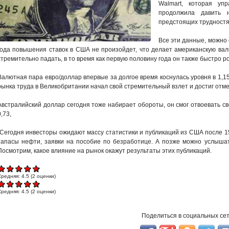
Walmart, которая уп
продолжила давить 
предстоящих трудностя
Все эти данные, можно 
года повышения ставок в США не произойдет, что делает американскую вал
стремительно падать, в то время как первую половину года он также быстро ро
Валютная пара евро/доллар впервые за долгое время коснулась уровня в 1,1
рынка труда в Великобритании начал свой стремительный взлет и достиг отме
Австралийский доллар сегодня тоже набирает обороты, он смог отвоевать св
0,73,
Сегодня инвесторы ожидают массу статистики и публикаций из США после 15
запасы нефти, заявки на пособие по безработице. А позже можно услышат
Посмотрим, какое влияние на рынок окажут результаты этих публикаций.
Средняя:
4.5
(
2
оценки)
Средняя:
4.5
(
2
оценки)
Поделиться в социальных се