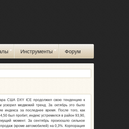
алы
Инструменты
Форум
лара США DXY ICE продолжил свою тенденцию к
 ускорил медвежий тренд. За октябрь это было
е индекса за последнее время. После того, как
4,50 был пробит, индекс устремился в район 93,90,
текущий момент. За сентябрь произошло сильное
продаж (кроме автомобилей) на 0,3%. Корпорация