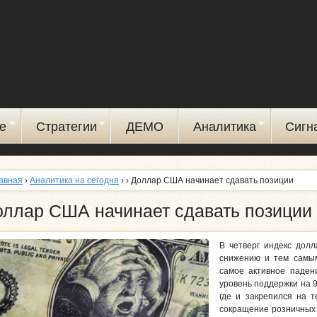
Перейти
к
основному
содержанию
е
Стратегии
ДЕМО
Аналитика
Сигн
авная
›
Аналитика на сегодня
›
› Доллар США начинает сдавать позиции
оллар США начинает сдавать позиции
В четверг индекс дол
снижению и тем самым
самое активное падени
уровень поддержки на 9
где и закрепился на 
сокращение розничных 