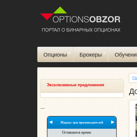
Опционы
Брокеры
Обучени
Гл
Эксклюзивные предложения
Д
__