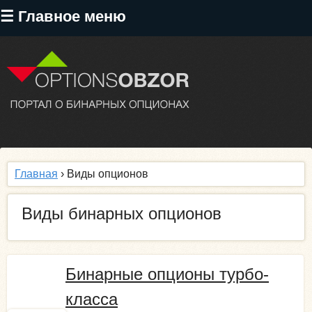
Перейти
☰ Главное меню
к
основному
содержанию
Главная
› Виды опционов
Виды бинарных опционов
Бинарные опционы турбо-
класса