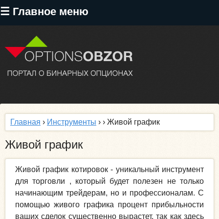
Перейти
☰ Главное меню
к
основному
содержанию
Главная
›
Инструменты
›
› Живой график
Живой график
Живой график котировок - уникальный инструмент
для торговли , который будет полезен не только
начинающим трейдерам, но и профессионалам. С
помощью живого графика процент прибыльности
ваших сделок существенно вырастет, так как здесь