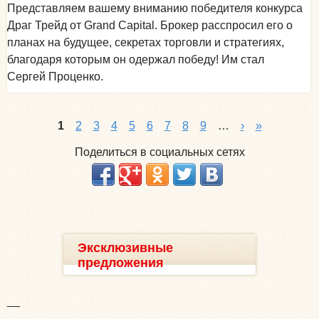
Представляем вашему вниманию победителя конкурса
Драг Трейд от Grand Capital. Брокер расспросил его о
планах на будущее, секретах торговли и стратегиях,
благодаря которым он одержал победу! Им стал
Сергей Проценко.
1
2
3
4
5
6
7
8
9
…
›
»
Поделиться в социальных сетях
Эксклюзивные
предложения
__