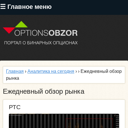
Перейти
☰ Главное меню
к
основному
содержанию
Главная
›
Аналитика на сегодня
›
› Ежедневный обзор
рынка
Ежедневный обзор рынка
РТС