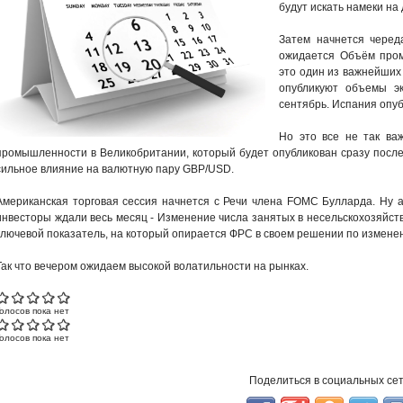
будут искать намеки н
Затем начнется черед
ожидается Объём пром
это один из важнейших
опубликуют объемы эк
сентябрь. Испания опу
Но это все не так ва
промышленности в Великобритании, который будет опубликован сразу посл
сильное влияние на валютную пару GBP/USD.
Американская торговая сессия начнется с Речи члена FOMC Булларда. Ну 
инвесторы ждали весь месяц - Изменение числа занятых в несельскохозяйств
ключевой показатель, на который опирается ФРС в своем решении по измене
Так что вечером ожидаем высокой волатильности на рынках.
Голосов пока нет
Голосов пока нет
Поделиться в социальных се