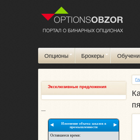
Опционы
Брокеры
Обучени
Гл
Эксклюзивные предложения
Ка
пя
__