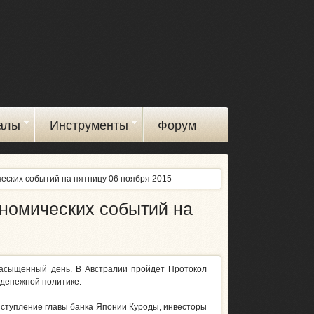
алы
Инструменты
Форум
ческих событий на пятницу 06 ноября 2015
ономических событий на
насыщенный день. В Австралии пройдет Протокол
-денежной политике.
ступление главы банка Японии Куроды, инвесторы