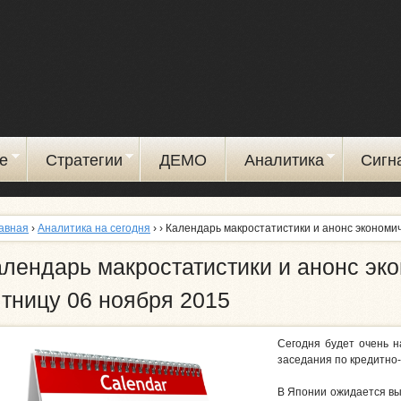
Перейти
к
основному
содержанию
е
Стратегии
ДЕМО
Аналитика
Сигн
авная
›
Аналитика на сегодня
›
› Календарь макростатистики и анонс экономи
лендарь макростатистики и анонс эк
тницу 06 ноября 2015
Сегодня будет очень 
заседания по кредитно
В Японии ожидается вы