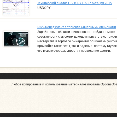
Технический анализ USD/JPY НА 27 октября 2015
USD/JPY
Риск-менеджмент в торговле бинарными опционами
Заработать в области финансового трейдинга может 
совокупности с высоким доходом присутствуют риск
мастерства в торговле бинарными опционами учитыв
произойти как взлеты, так и падения, поэтому глубо
что в свою очередь упростит проведение сделки.
Любое копирование и использование материалов портала OptionsObzo