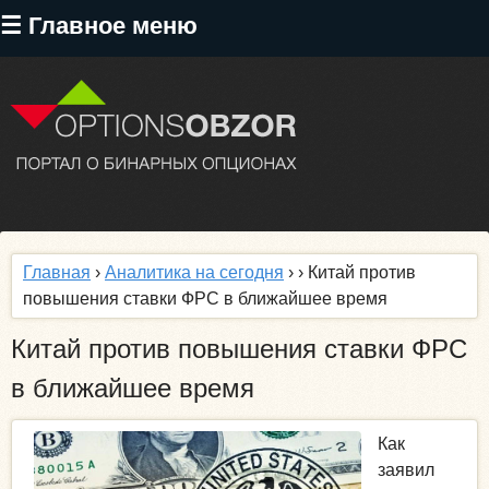
Перейти
☰ Главное меню
к
основному
содержанию
Главная
›
Аналитика на сегодня
›
› Китай против
повышения ставки ФРС в ближайшее время
Китай против повышения ставки ФРС
в ближайшее время
Как
заявил