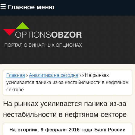
Перейти
☰ Главное меню
к
основному
содержанию
Главная
›
Аналитика на сегодня
›
› На рынках
усиливается паника из-за нестабильности в нефтяном
секторе
На рынках усиливается паника из-за
нестабильности в нефтяном секторе
На вторник, 9 февраля 2016 года Банк России