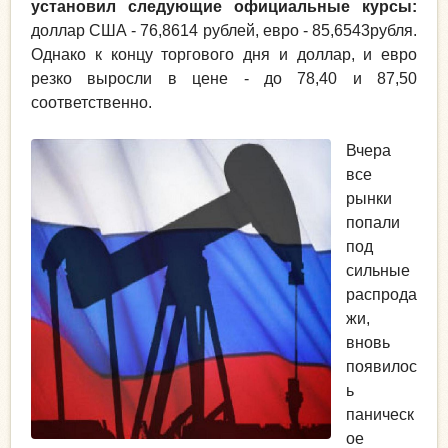
установил следующие официальные курсы:
доллар США - 76,8614 рублей, евро - 85,6543рубля.
Однако к концу торгового дня и доллар, и евро
резко выросли в цене - до 78,40 и 87,50
соответственно.
Вчера
все
рынки
попали
под
сильные
распрода
жи,
вновь
появилос
ь
паническ
ое