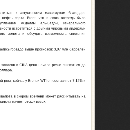
атиться к августовским максимумам благодаря
 нефть сорта Brent, что в свою очередь было
туплением Абдаллы аль-Бадри, генерального
овности встретиться с другими мировыми лидерами
ного золота и обсудить возможность снижения
.
ались гораздо выше прогнозов: 3,07 млн баррелей
и запасов в США цена начала резко снижаться до
доллара.
 рост, сейчас у Brent и WTI он составляет 7,12% и
валюта в скором времени может рассчитывать на
валюта начнет отскок вверх.