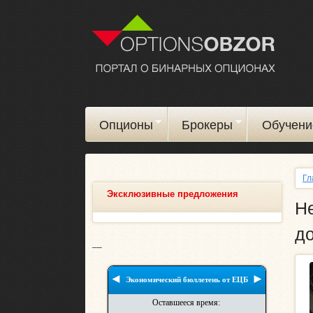
Опционы
Брокеры
Обучени
Гл
Эксклюзивные предложения
Не
д
__