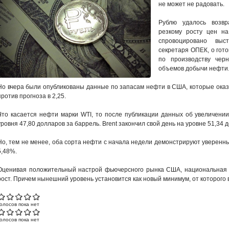
не может не радовать.
Рублю удалось возвр
резкому росту цен на
спровоцировано выс
секретаря ОПЕК, о гот
по производству чер
объемов добычи нефти
Но вчера были опубликованы данные по запасам нефти в США, которые оказ
против прогноза в 2,25.
Что касается нефти марки WTI, то после публикации данных об увеличени
уровня 47,80 долларов за баррель. Brent закончил свой день на уровне 51,34 
Но, тем не менее, оба сорта нефти с начала недели демонстрируют уверенный
5,48%.
Оценивая положительный настрой фьючерсного рынка США, национальная 
рост. Причем нынешний уровень установится как новый минимум, от которого 
Голосов пока нет
Голосов пока нет