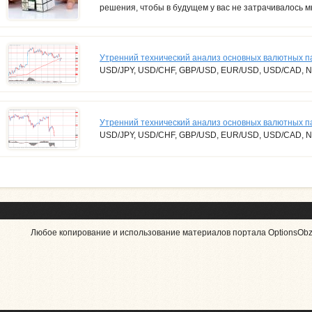
решения, чтобы в будущем у вас не затрачивалось м
Утренний технический анализ основных валютных п
USD/JPY, USD/CHF, GBP/USD, EUR/USD, USD/CAD, 
Утренний технический анализ основных валютных па
USD/JPY, USD/CHF, GBP/USD, EUR/USD, USD/CAD, 
Любое копирование и использование материалов портала OptionsObzo