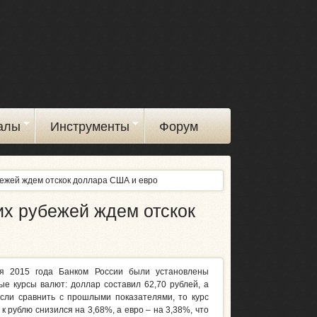
алы
Инструменты
Форум
бежей ждем отскок доллара США и евро
их рубежей ждем отскок
ря 2015 года Банком России были установлены
 курсы валют: доллар составил 62,70 рублей, а
Если сравнить с прошлыми показателями, то курс
 рублю снизился на 3,68%, а евро – на 3,38%, что