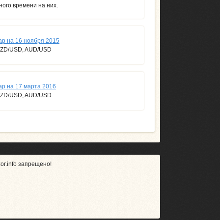
ного времени на них.
ар на 16 ноября 2015
NZD/USD, AUD/USD
р на 17 марта 2016
NZD/USD, AUD/USD
r.info запрещено!