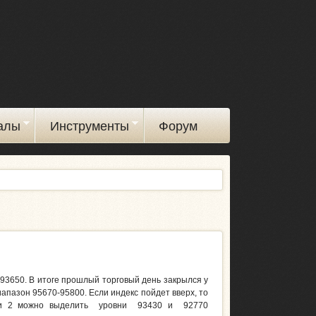
алы
Инструменты
Форум
0-93650. В итоге прошлый торговый день закрылся у
апазон 95670-95800. Если индекс пойдет вверх, то
1 и 2 можно выделить уровни 93430 и 92770