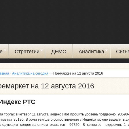
Перейти
к
основному
содержанию
е
Стратегии
ДЕМО
Аналитика
Сигн
авная
›
Аналитика на сегодня
›
› Премаркет на 12 августа 2016
емаркет на 12 августа 2016
Индекс РТС
На торгах в четверг 11 августа индекс смог пробить уровень поддержки 9359
отметки 95190. В роли текущего сопротивления у Индекса можно выделить ди
следующим сопротивлением окажется 96720. В качестве поддержек 