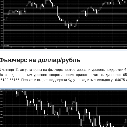
Фьючерс на доллар/рубль
В четверг 11 августа цены на фьючерс протестировали уровень поддержки 6
На сегодня первым уровнем сопротивления принято считать диапазон 6
66132-66155. Первая и вторая поддержки будут находиться сегодня у 6467