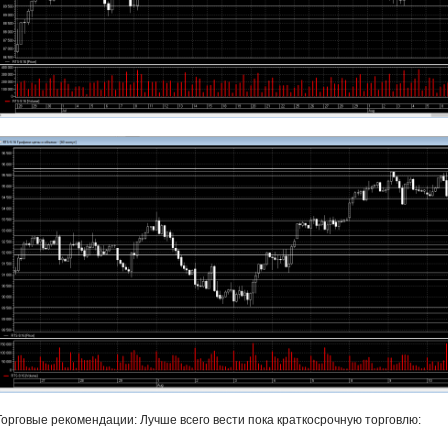
Торговые рекомендации: Лучше всего вести пока краткосрочную торговлю: