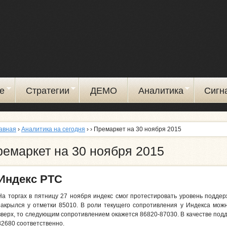
Перейти
к
основному
содержанию
е
Стратегии
ДЕМО
Аналитика
Сигн
авная
›
Аналитика на сегодня
›
› Премаркет на 30 ноября 2015
емаркет на 30 ноября 2015
Индекс РТС
На торгах в пятницу 27 ноября индекс смог протестировать уровень подде
закрылся у отметки 85010. В роли текущего сопротивления у Индекса мож
вверх, то следующим сопротивлением окажется 86820-87030. В качестве подд
82680 соответственно.