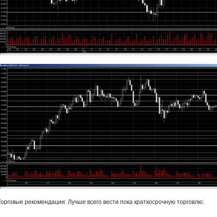
Торговые рекомендации: Лучше всего вести пока краткосрочную торговлю: