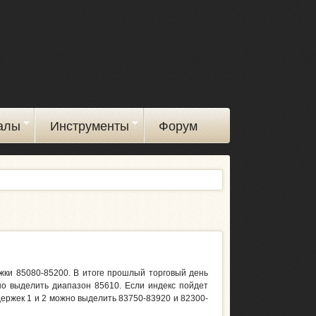
алы
Инструменты
Форум
ржки 85080-85200. В итоге прошлый торговый день
но выделить диапазон 85610. Если индекс пойдет
ержек 1 и 2 можно выделить 83750-83920 и 82300-