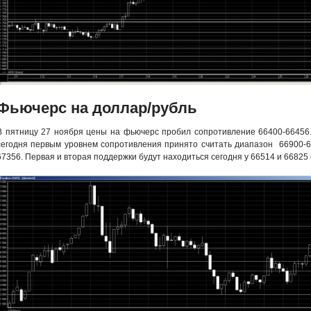
Фьючерс на доллар/рубль
В пятницу 27 ноября цены на фьючерс пробил сопротивление 66400-66456.
сегодня первым уровнем сопротивления принято считать диапазон 66900-6
67356. Первая и вторая поддержки будут находиться сегодня у 66514 и 66825