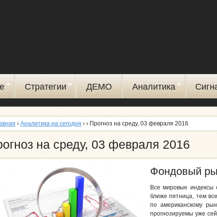
Перейти
к
основному
содержанию
е
Стратегии
ДЕМО
Аналитика
Сигн
авная
›
Аналитика на сегодня
›
› Прогноз на среду, 03 февраля 2016
огноз на среду, 03 февраля 2016
Фондовый ры
Все мировые индексы 
ближе пятница, тем вс
по американскому рын
прогнозируемы уже сей