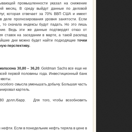
тывающей промышленности указал на снижение
ний месяц. В среду выйдут данные по деловой
слуг, которая отвечает за 70% ВВП США и имеет
в деле прогнозирования уровня занятости. Если
 то сначала индексы будут падать. Но это лишь
ние. Ведь эти же данные подтвердят отказ от
 ставок на заседании в марте, а такой расклад
ижайшие дни можно будет найти подходящие
точки
ную перспективу.
апазона 30,80 – 36,20
. Goldman Sachs все еще не
 всей первой половины года. Инвестиционный банк
 квоты.
т особого смысла уменьшать добычу. Большая часть
анировал картель.
,80 долл./барр. Для того, чтобы возобновить
 нефти. Если в понедельник нефть теряла в цене в