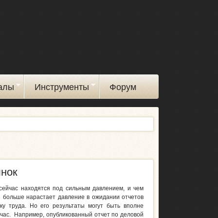
алы
Инструменты
Форум
нок
сейчас находятся под сильным давлением, и чем
е больше нарастает давление в ожидании отчетов
ку труда. Но его результаты могут быть вполне
час. Например, опубликованный отчет по деловой