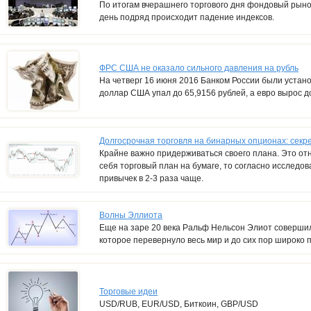
По итогам вчерашнего торгового дня фондовый рыно
день подряд происходит падение индексов.
ФРС США не оказало сильного давления на рубль
На четверг 16 июня 2016 Банком России были уста
доллар США упал до 65,9156 рублей, а евро вырос д
Долгосрочная торговля на бинарных опционах: секре
Крайне важно придерживаться своего плана. Это отн
себя торговый план на бумаге, то согласно исследо
привычек в 2-3 раза чаще.
Волны Эллиота
Еще на заре 20 века Ральф Нельсон Элиот совершил
которое перевернуло весь мир и до сих пор широко 
Торговые идеи
USD/RUB, EUR/USD, Биткоин, GBP/USD