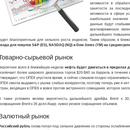
активности в обраба
занятости за послед
активности в сфере у
наибольшее значение 
данные будут слабыми,
кратковременное явле
дальнейшего повышения
будет благоприятным для сильного роста индексов. Таким образом, в бл
входа для покупок S&P (ES), NASDAQ (NQ) и Dow Jones (YM) на среднесроч
Товарно-сырьевой рынок
Вероятнее всего в ближайшую неделю
нефть будет двигаться в пределах ди
исключает более широкого диапазона торгов $20-$40 за баррель в течение
утверждает, что ОПЕК упустила время, и сейчас слишком поздно ограничивать
ОПЕК смогла выдавить с рынка слабых конкурентов, поэтому теперь уже и не
стран, входящих в ОПЕК и вовсе против экстренного совещания, которое запл
В таких условиях велика вероятность дальнейшего дрейфа Brent к 30
возвращение Brent к 36 долл./барр. нужно резкое сокращение объемов.
Валютный рынок
Российский рубль
снова попал под сильное давление со стороны ослабления