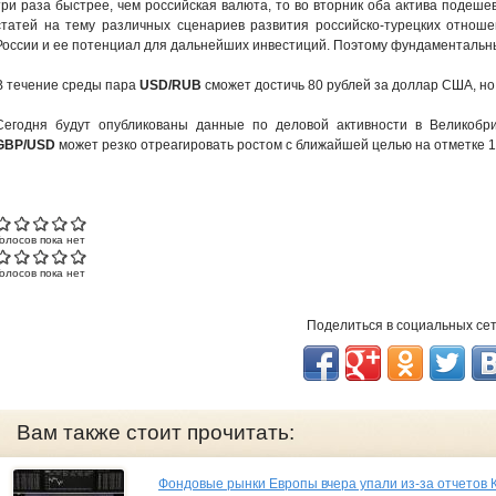
три раза быстрее, чем российская валюта, то во вторник оба актива подеш
статей на тему различных сценариев развития российско-турецких отноше
России и ее потенциал для дальнейших инвестиций.
Поэтому фундаментальны
В течение среды пара
USD/RUB
сможет достичь 80 рублей за доллар США, но
Сегодня будут опубликованы данные по деловой активности в Великобр
GBP/USD
может резко отреагировать ростом с ближайшей целью на отметке 1,
Голосов пока нет
Голосов пока нет
Поделиться в социальных се
Вам также стоит прочитать:
Фондовые рынки Европы вчера упали из-за отчетов