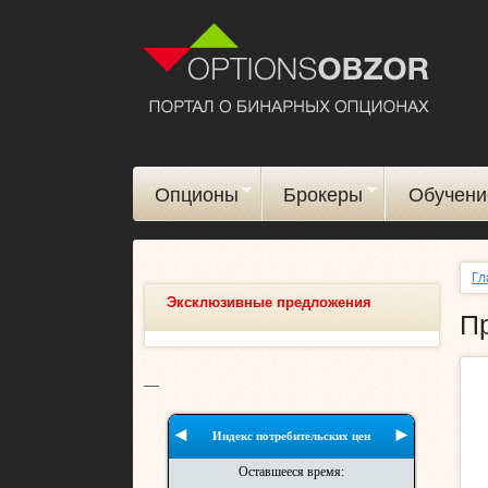
Опционы
Брокеры
Обучени
Гл
Эксклюзивные предложения
Пр
__