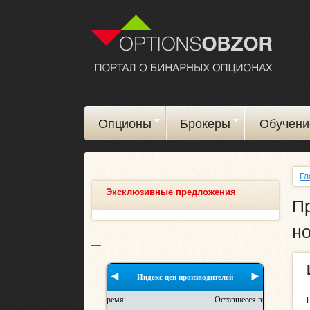
Опционы
Брокеры
Обучени
Гл
Эксклюзивные предложения
П
н
__