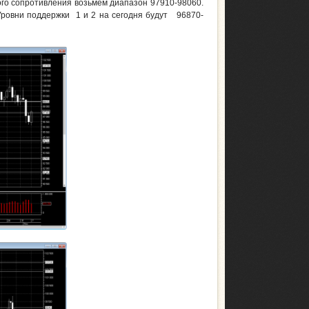
ого сопротивления возьмем диапазон 97910-98060.
Уровни поддержки 1 и 2 на сегодня будут 96870-