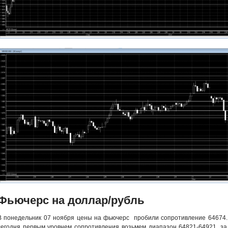
Фьючерс на доллар/рубль
В понедельник 07 ноября цены на фьючерс пробили сопротивление 64674. 
сегодня первым уровнем сопротивления возьмем диапазон 64821-64921, за