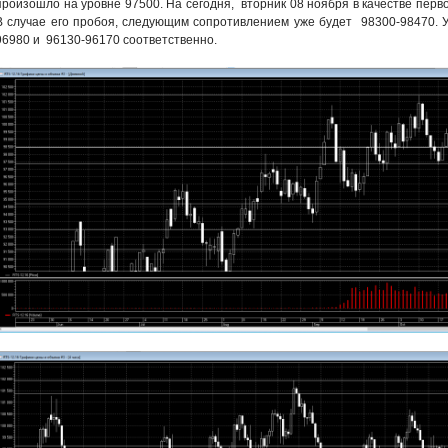
произошло на уровне 97500. На сегодня, вторник 08 ноября в качестве перв
В случае его пробоя, следующим сопротивлением уже будет 98300-98470. 
96980 и 96130-96170 соответственно.