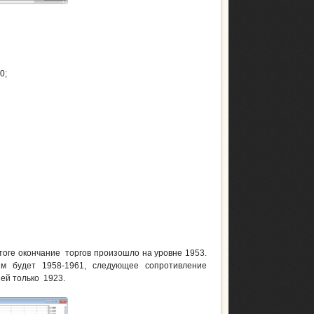
60;
тоге окончание торгов произошло на уровне 1953.
ым будет 1958-1961, следующее сопротивление
43-1947, за ней только 1923.