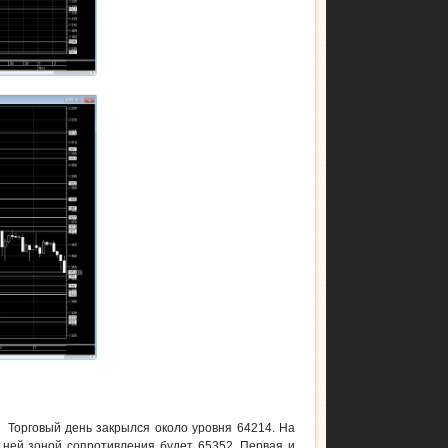
Торговый день закрылся около уровня 64214. На
 ней зоной сопротивления будет 65352. Первая и