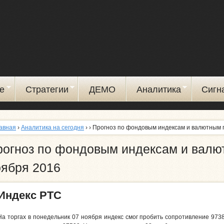
Перейти
к
основному
содержанию
е
Стратегии
ДЕМО
Аналитика
Сигн
авная
›
Аналитика на сегодня
›
› Прогноз по фондовым индексам и валютным 
рогноз по фондовым индексам и валю
оября 2016
Индекс РТС
На торгах в понедельник 07 ноября индекс смог пробить сопротивление 9738