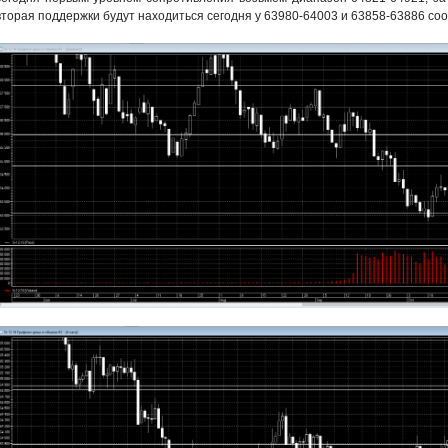
вторая поддержки будут находиться сегодня у 63980-64003 и 63858-63886 с