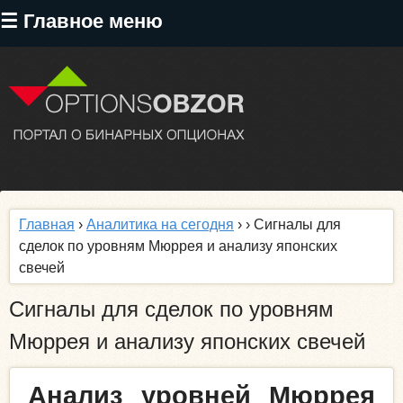
Перейти
☰ Главное меню
к
основному
содержанию
Главная
›
Аналитика на сегодня
›
› Сигналы для
сделок по уровням Мюррея и анализу японских
свечей
Сигналы для сделок по уровням
Мюррея и анализу японских свечей
Анализ уровней Мюррея