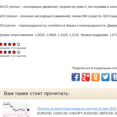
MACD (сигнал – нисходящее движение): индикатор ниже 0, гистограмма и сиг
ADX (сигнал – угасание нисходящего движения): линии DM сходятся, ADX пада
RSI (сигнал – перепроданность): колеблется близко к перепроданности. Дивер
Уровни сопротивления: 1,0820; 1,0900; 1,1020; 1,1120. Уровни поддержки: 1,07
Средняя:
4
(
1
оценка)
Средняя:
4
(
1
оценка)
Поделиться в социальных се
Вам также стоит прочитать:
Прогноз по валютным парам на сегодня 24 мая 2016
EUR/USD, USD/CAD, USD/JPY, AUD/USD, GBP/USD, 