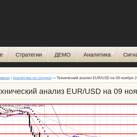
Перейти
к
основному
содержанию
е
Стратегии
ДЕМО
Аналитика
Сигн
авная
›
Аналитика на сегодня
›
› Технический анализ EUR/USD на 09 ноября 
ехнический анализ EUR/USD на 09 но