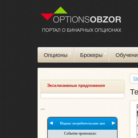
Опционы
Брокеры
Обучени
Гл
Эксклюзивные предложения
Т
__