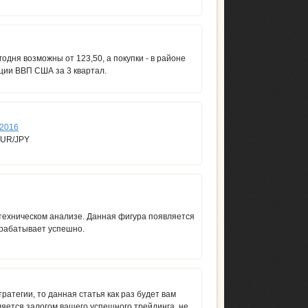
одня возможны от 123,50, а покупки - в районе
ции ВВП США за 3 квартал.
 2016
EUR/JPY
техническом анализе. Данная фигура появляется
трабатывает успешно.
атегии, то данная статья как раз будет вам
яется залогом вашего успешного трейдинга, не