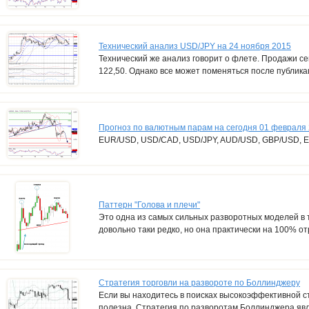
Технический анализ USD/JPY на 24 ноября 2015
Технический же анализ говорит о флете. Продажи сег
122,50. Однако все может поменяться после публика
Прогноз по валютным парам на сегодня 01 февраля
EUR/USD, USD/CAD, USD/JPY, AUD/USD, GBP/USD, 
Паттерн "Голова и плечи"
Это одна из самых сильных разворотных моделей в 
довольно таки редко, но она практически на 100% о
Стратегия торговли на развороте по Боллинджеру
Если вы находитесь в поисках высокоэффективной стр
полезна. Стратегия по разворотам Боллинджера явл