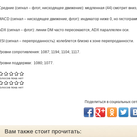
Средние (сигнал – флэт, нисходящее движение): медленная (44) смотрит вниз,
MACD (сигнал – нисходящее движение, флэт): индикатор ниже 0, но гистограмм
ADX (сигнал – флэт): линии DM часто пересекаются, ADX параллелен оси.
RSI (сигнал – перепроданность): колеблется близко к зоне перепроданности.
Уровни сопротивления: 1087; 1194; 1104; 1117.
Уровни поддержки: 1080; 1077.
Голосов пока нет
Голосов пока нет
Поделиться в социальных се
Вам также стоит прочитать: