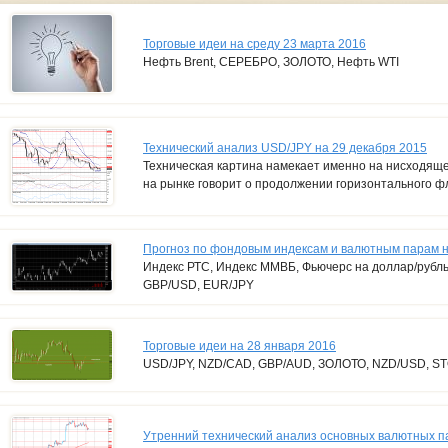
Торговые идеи на среду 23 марта 2016
Нефть Brent, СЕРЕБРО, ЗОЛОТО, Нефть WTI
Технический анализ USD/JPY на 29 декабря 2015
Техническая картина намекает именно на нисходящ
на рынке говорит о продолжении горизонтального ф
Прогноз по фондовым индексам и валютным парам н
Индекс РТС, Индекс ММВБ, Фьючерс на доллар/рубл
GBP/USD, EUR/JPY
Торговые идеи на 28 января 2016
USD/JPY, NZD/CAD, GBP/AUD, ЗОЛОТО, NZD/USD, S
Утренний технический анализ основных валютных па