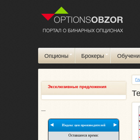
Опционы
Брокеры
Обучени
Гл
Эксклюзивные предложения
Т
__