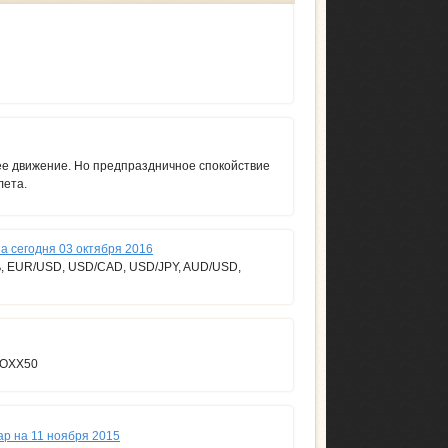
ее движение. Но предпраздничное спокойствие
лета.
а сегодня 03 октября 2016
ь, EUR/USD, USD/CAD, USD/JPY, AUD/USD,
TOXX50
р на 11 ноября 2015