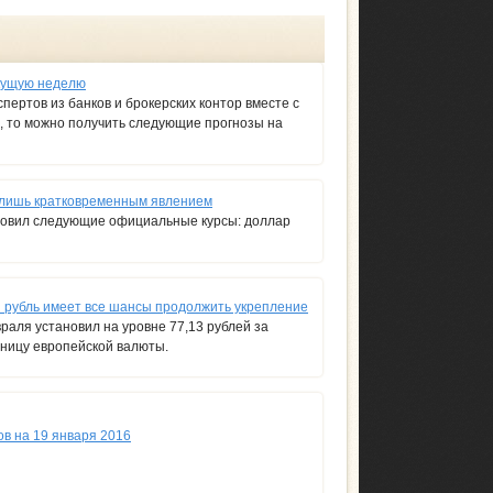
екущую неделю
спертов из банков и брокерских контор вместе с
а, то можно получить следующие прогнозы на
 лишь кратковременным явлением
ановил следующие официальные курсы: доллар
й рубль имеет все шансы продолжить укрепление
раля установил на уровне 77,13 рублей за
иницу европейской валюты.
ов на 19 января 2016