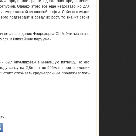
обыча продолжает расти, однако рост предложения
тпусков. Однако этого все еще недостаточно для
ны американской сланцевой нефти. Сейчас самыми
рго подтвердит в среду их рост, то значит стоит
 начнется заседание Федрезерва США. Учитывая все
7,50 в ближайшие пару дней.
ый был опубликован в минувшую пятницу. По его
оду сразу на 2,8млн.т до 996млн.т при снижении
455 стоит открывать среднесрочные продажи вплоть
тях