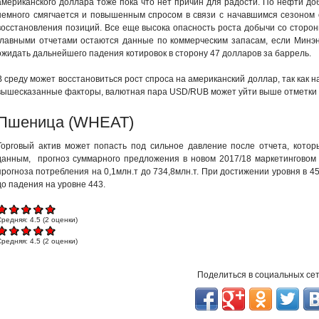
американского доллара тоже пока что нет причин для радости. По нефти д
немного смягчается и повышенным спросом в связи с начавшимся сезоном о
восстановления позиций. Все еще высока опасность роста добычи со сторо
главными отчетами остаются данные по коммерческим запасам, если Минэне
ожидать дальнейшего падения котировок в сторону 47 долларов за баррель.
В среду может восстановиться рост спроса на американский доллар, так как
вышесказанные факторы, валютная пара USD/RUB может уйти выше отметки 5
Пшеница (WHEAT)
Торговый актив может попасть под сильное давление после отчета, котор
данным, прогноз суммарного предложения в новом 2017/18 маркетинговом г
прогноза потребления на 0,1млн.т до 734,8млн.т. При достижении уровня в 
до падения на уровне 443.
Средняя:
4.5
(
2
оценки)
Средняя:
4.5
(
2
оценки)
Поделиться в социальных се