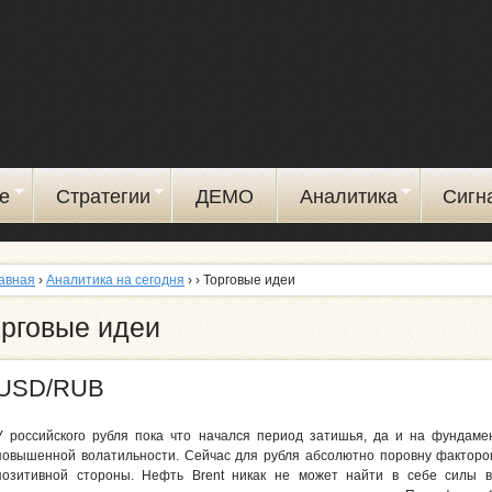
Перейти
к
основному
содержанию
е
Стратегии
ДЕМО
Аналитика
Сигн
авная
›
Аналитика на сегодня
›
› Торговые идеи
орговые идеи
USD/RUB
У российского рубля пока что начался период затишья, да и на фундам
повышенной волатильности. Сейчас для рубля абсолютно поровну факторов,
позитивной стороны. Нефть Brent никак не может найти в себе силы в