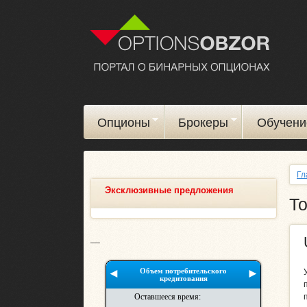
Опционы
Брокеры
Обучени
Гл
Эксклюзивные предложения
Т
__