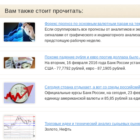
Вам также стоит прочитать:
Форекс прогноз по основным валютным парам на т
Если сгруппировать все прогнозы от аналитиков и эк
сигналами от графического и индикаторного анализ
предстоящую рабочую неделю.
Похоже падение рубля и евро против доллара было
На вторник, 16 февраля 2016 года Банк России уст
США - 77,7792 рублей, евро - 87,1905 рублей.
Сегодня страна отдыхает, а вот со среды российски
Официальные курсы Банк России, на сегодня, 23 фев
единицу американской валюты и 85,85 рублей за ед
Торговые идеи и технический анализ сырьевых рынк
Золото, Нефть