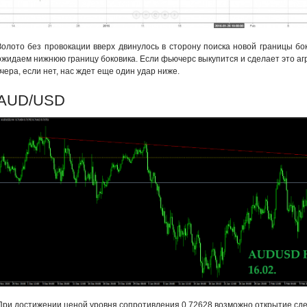
Золото без провокации вверх двинулось в сторону поиска новой границы бок
ожидаем нижнюю границу боковика. Если фьючерс выкупится и сделает это аг
вчера, если нет, нас ждет еще один удар ниже.
AUD/USD
При достижении ценой уровня сопротивления 0.72628 возможно открытие сде