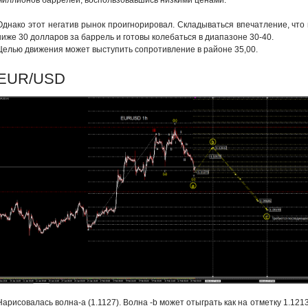
миллионов баррелей, воспользовавшись низкими ценами.
Однако этот негатив рынок проигнорировал. Складываться впечатление, что 
ниже 30 долларов за баррель и готовы колебаться в диапазоне 30-40.
Целью движения может выступить сопротивление в районе 35,00.
EUR/USD
Нарисовалась волна-а (1.1127). Волна -b может отыграть как на отметку 1.121