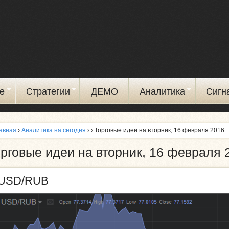
Перейти
к
основному
содержанию
е
Стратегии
ДЕМО
Аналитика
Сигн
авная
›
Аналитика на сегодня
›
› Торговые идеи на вторник, 16 февраля 2016
рговые идеи на вторник, 16 февраля 
USD/RUB