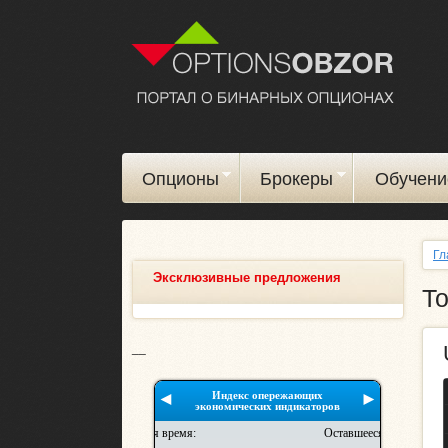
Опционы
Брокеры
Обучени
Гл
Эксклюзивные предложения
То
__