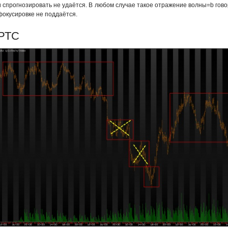
и спрогнозировать не удаётся. В любом случае такое отражение волны=b говор
фокусировке не поддаётся.
РТС