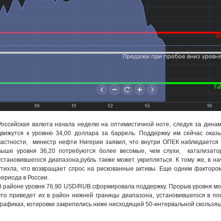
Российская валюта начала неделю на оптимистичной ноте, следуя за динам
движутся к уровню 34,00 доллара за баррель. Поддержку им сейчас ока
частности, министр нефти Нигерии заявил, что внутри ОПЕК наблюдается 
выше уровня 36,20 потребуются более весомые, чем слухи, катализато
установившегося диапазона,рубль также может укрепляться. К тому же, в н
утихла, что возвращает спрос на рискованные активы. Еще одним фактором
периода в России.
В районе уровня 76,90 USD/RUB сформировала поддержку. Прорыв уровня мо
что приведет их в район нижней границы диапазона, установившегося в по
графиках, котировки закрепились ниже нисходящей 50-интервальной скользя