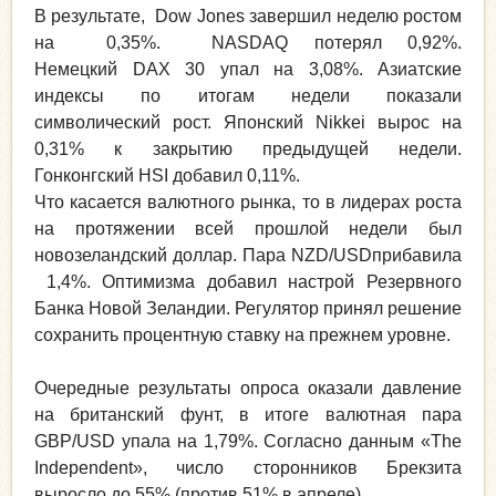
В результате, Dow Jones завершил неделю ростом
на 0,35%. NASDAQ потерял 0,92%.
Немецкий DAX 30 упал на 3,08%. Азиатские
индексы по итогам недели показали
символический рост. Японский Nikkei вырос на
0,31% к закрытию предыдущей недели.
Гонконгский HSI добавил 0,11%.
Что касается валютного рынка, то в лидерах роста
на протяжении всей прошлой недели был
новозеландский доллар. Пара
NZD/USDприбавила
1,4%. Оптимизма добавил настрой Резервного
Банка Новой Зеландии. Регулятор принял решение
сохранить процентную ставку на прежнем уровне.
Очередные результаты опроса оказали давление
на британский фунт, в итоге валютная пара
GBP/USD упала на 1,79%. Согласно данным «The
Independent», число сторонников Брекзита
выросло до 55% (против 51% в апреле).