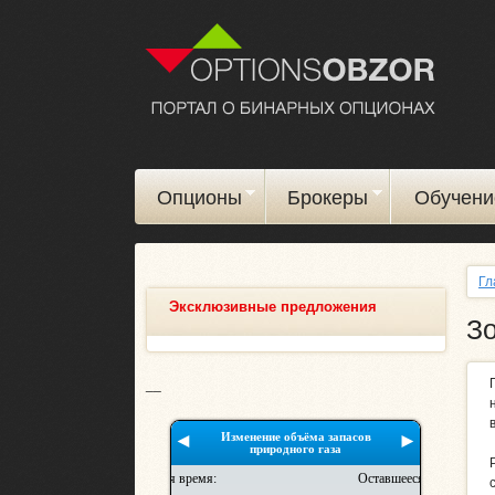
Опционы
Брокеры
Обучени
Гл
Эксклюзивные предложения
З
__