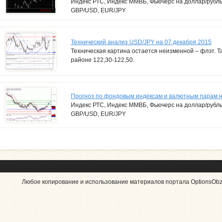
Индекс РТС, Индекс ММВБ, Фьючерс на доллар/рубл
GBP/USD, EUR/JPY
Технический анализ USD/JPY на 07 декабря 2015
Техническая картина остается неизменной – флэт. Та
районе 122,30-122,50.
Прогноз по фондовым индексам и валютным парам н
Индекс РТС, Индекс ММВБ, Фьючерс на доллар/рубл
GBP/USD, EUR/JPY
Любое копирование и использование материалов портала OptionsObzo