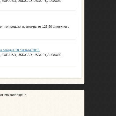
ь, EUR/USD, USD/CAD, USD/JPY, AUD/USD,
к что продажи возможны от 123,50 а покупки в
а сегодня 18 октября 2016
ь, EUR/USD, USD/CAD, USD/JPY, AUD/USD,
r.info запрещено!