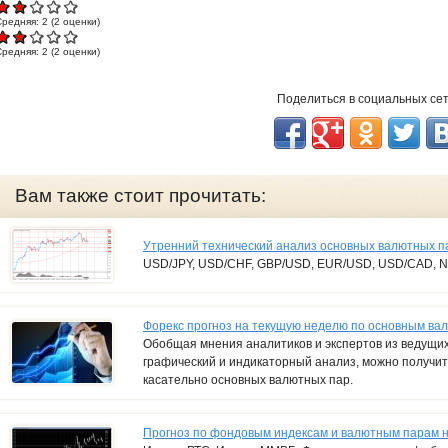
Средняя:
2
(
2
оценки)
Средняя:
2
(
2
оценки)
Поделиться в социальных се
Вам также стоит прочитать:
Утренний технический анализ основных валютных п
USD/JPY, USD/CHF, GBP/USD, EUR/USD, USD/CAD, 
Форекс прогноз на текущую неделю по основным в
Обобщая мнения аналитиков и экспертов из ведущих 
графический и индикаторный анализ, можно получи
касательно основных валютных пар.
Прогноз по фондовым индексам и валютным парам н