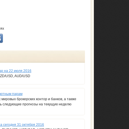
тях
ар на 22 июля 2016
NZD/USD, AUD/USD
алютным парам
мировых брокерских контор и банков, а также
ть следующие прогнозы на текущую неделю
а сегодня 31 октября 2016