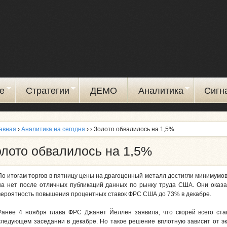
Перейти
к
основному
содержанию
е
Стратегии
ДЕМО
Аналитика
Сигн
авная
›
Аналитика на сегодня
›
› Золото обвалилось на 1,5%
олото обвалилось на 1,5%
По итогам торгов в пятницу цены на драгоценный металл достигли минимумов
на нет после отличных публикаций данных по рынку труда США. Они оказа
вероятность повышения процентных ставок ФРС США до 73% в декабре.
Ранее 4 ноября глава ФРС Джанет Йеллен заявила, что скорей всего ст
следующем заседании в декабре. Но такое решение вплотную зависит от эк