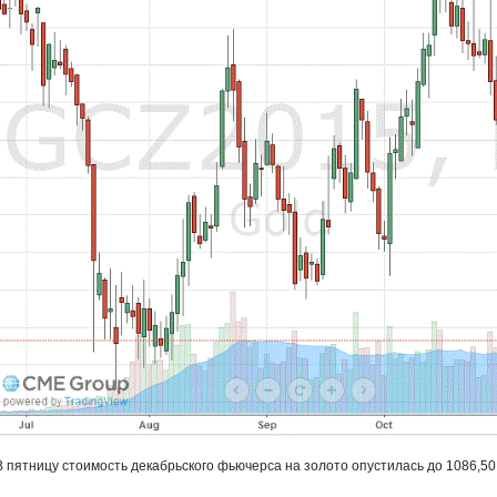
В пятницу стоимость декабрьского фьючерса на золото опустилась до 1086,5