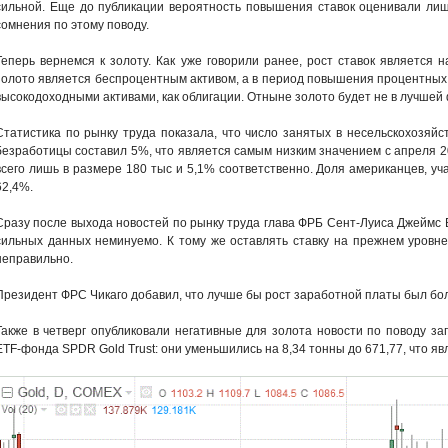
сильной. Еще до публикации вероятность повышения ставок оценивали лиш
сомнения по этому поводу.
Теперь вернемся к золоту. Как уже говорили ранее, рост ставок является 
золото является беспроцентным активом, а в период повышения процентных с
высокодоходными активами, как облигации. Отныне золото будет не в лучшей
Статистика по рынку труда показала, что число занятых в несельскохозяйс
безработицы составил 5%, что является самым низким значением с апреля 2
всего лишь в размере 180 тыс и 5,1% соответственно. Доля американцев, уч
62,4%.
Сразу после выхода новостей по рынку труда глава ФРБ Сент-Луиса Джеймс Б
сильных данных неминуемо. К тому же оставлять ставку на прежнем уровне,
неправильно.
Президент ФРС Чикаго добавил, что лучше бы рост заработной платы был бо
Также в четверг опубликовали негативные для золота новости по поводу з
ETF-фонда SPDR Gold Trust: они уменьшились на 8,34 тонны до 671,77, что яв