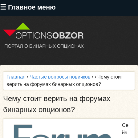
Перейти
☰ Главное меню
к
основному
содержанию
Главная
›
Частые вопросы новичков
›
› Чему стоит
верить на форумах бинарных опционов?
Чему стоит верить на форумах
бинарных опционов?
Се
йч