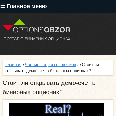
Перейти
☰ Главное меню
к
основному
содержанию
Главная
›
Частые вопросы новичков
›
› Стоит ли
открывать демо-счет в бинарных опционах?
Стоит ли открывать демо-счет в
бинарных опционах?