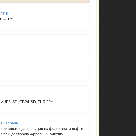
 2016
EUR/JPY
ь
ь
, AUD/USD, GBP/USD, EUR/JPY
ов/баррель
бль немного сдал позиции на фоне отката нефти
ня в 52 долларов/баррель. Аналитики