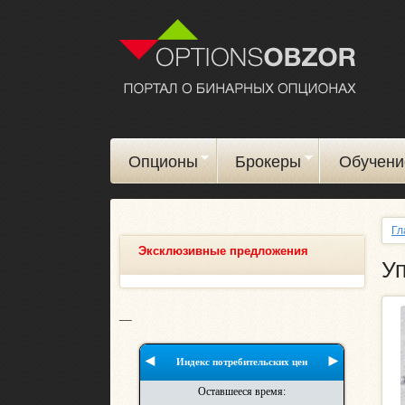
Опционы
Брокеры
Обучени
Гл
Эксклюзивные предложения
Уп
__