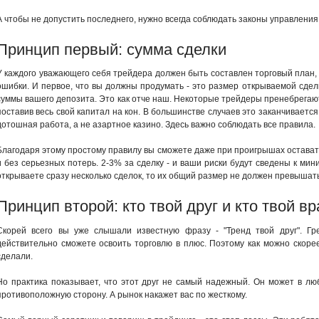
А чтобы не допустить последнего, нужно всегда соблюдать законы управления
Принцип первый: сумма сделки
У каждого уважающего себя трейдера должен быть составлен торговый план,
ошибки. И первое, что вы должны продумать - это размер открываемой сде
суммы вашего депозита. Это как отче наш. Некоторые трейдеры пренебрегают
поставив весь свой капитал на кон. В большинстве случаев это заканчивается 
дотошная работа, а не азартное казино. Здесь важно соблюдать все правила.
Благодаря этому простому правилу вы сможете даже при проигрышах оставать
и без серьезных потерь. 2-3% за сделку - и ваши риски будут сведены к ми
открываете сразу несколько сделок, то их общий размер не должен превышат
Принцип второй: кто твой друг и кто твой вр
Скорей всего вы уже слышали известную фразу - "Тренд твой друг". Гр
действительно сможете освоить торговлю в плюс. Поэтому как можно скорее
сделали.
Но практика показывает, что этот друг не самый надежный. Он может в лю
противоположную сторону. А рынок накажет вас по жесткому.