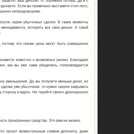
 защитят ваш депозит от огромных потерь. Да и с
отдыхаете. Если вы правильно выставите стоп-лосс,
ершенно непредсказуемо.
 после серии убыточных сделок. В такие моменты
-менеджмента, потерять все свои деньги. А такой
.
 потому что скачки цены могут быть совершенно
ановится известно о возможных рисках. Благодаря
инг, как вы уже сами убедились, сопровождается
ону уменьшения. Да, вы получите меньше денег, но
и сделка уже убыточная, то нужно скорее закрывать
у сторону и ждать. Не теряйте своего драгоценного
нуть проигранные средства. Это вам не казино.
Это грозит моментальным сливом депозита, даже