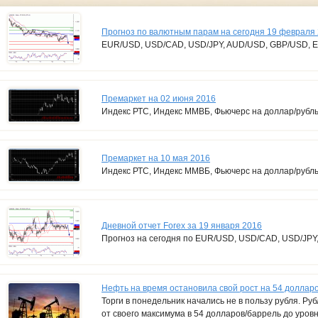
Прогноз по валютным парам на сегодня 19 февраля
EUR/USD, USD/CAD, USD/JPY, AUD/USD, GBP/USD, 
Премаркет на 02 июня 2016
Индекс РТС, Индекс ММВБ, Фьючерс на доллар/рубл
Премаркет на 10 мая 2016
Индекс РТС, Индекс ММВБ, Фьючерс на доллар/рубл
Дневной отчет Forex за 19 января 2016
Прогноз на сегодня по EUR/USD, USD/CAD, USD/JPY
Нефть на время остановила свой рост на 54 доллар
Торги в понедельник начались не в пользу рубля. Ру
от своего максимума в 54 долларов/баррель до уров