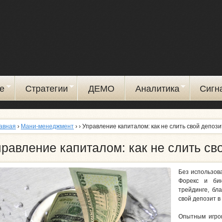
Перейти
к
основному
содержанию
е
Стратегии
ДЕМО
Аналитика
Сигн
авная
›
Мани-менеджмент
›
› Управление капиталом: как не слить свой депози
равление капиталом: как не слить св
Без использов
Форекс и би
трейдинге, бл
свой депозит в
Опытным игрок