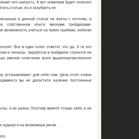
 знают его наизусть. А вот новичкам будет полезно
итать статью, но и зазубрить ее.
писанные в данной статье не взяты с потолка, а
на собственном опыте многими трейдерами-
я возможность учиться на чужих ошибках, избегая
озит. Все в один голос ответят, что да. А те кто
гии и сигналы. Заработок в трейдинге строится не
лько умелое сочетание всего вышеперечисленного
ер устанавливает для себя сам. Цель этого плана
неджменту вы не допустите наличие постоянных
зы, а не рынок. Поэтому вините только себя, а не
на худшее и на возможные риски.
ого.