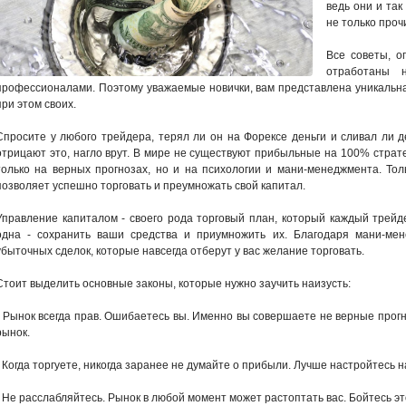
ведь они и так
не только проч
Все советы, о
отработаны 
профессионалами. Поэтому уважаемые новички, вам представлена уникальна
при этом своих.
Спросите у любого трейдера, терял ли он на Форексе деньги и сливал ли деп
отрицают это, нагло врут. В мире не существуют прибыльные на 100% страте
только на верных прогнозах, но и на психологии и мани-менеджмента. То
позволяет успешно торговать и преумножать свой капитал.
Управление капиталом - своего рода торговый план, который каждый трейд
одна - сохранить ваши средства и приумножить их. Благодаря мани-ме
убыточных сделок, которые навсегда отберут у вас желание торговать.
Стоит выделить основные законы, которые нужно заучить наизусть:
- Рынок всегда прав. Ошибаетесь вы. Именно вы совершаете не верные прогно
рынок.
- Когда торгуете, никогда заранее не думайте о прибыли. Лучше настройтесь 
- Не расслабляйтесь. Рынок в любой момент может растоптать вас. Бойтесь эт