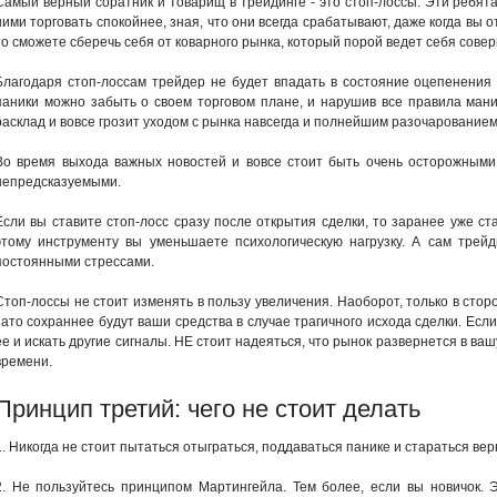
Самый верный соратник и товарищ в трейдинге - это стоп-лоссы. Эти ребята
ними торговать спокойнее, зная, что они всегда срабатывают, даже когда вы 
то сможете сберечь себя от коварного рынка, который порой ведет себя сов
Благодаря стоп-лоссам трейдер не будет впадать в состояние оцепенения
паники можно забыть о своем торговом плане, и нарушив все правила мани
расклад и вовсе грозит уходом с рынка навсегда и полнейшим разочарованием
Во время выхода важных новостей и вовсе стоит быть очень осторожными,
непредсказуемыми.
Если вы ставите стоп-лосс сразу после открытия сделки, то заранее уже ст
этому инструменту вы уменьшаете психологическую нагрузку. А сам трейд
постоянными стрессами.
Стоп-лоссы не стоит изменять в пользу увеличения. Наоборот, только в стор
зато сохраннее будут ваши средства в случае трагичного исхода сделки. Есл
ее и искать другие сигналы. НЕ стоит надеяться, что рынок развернется в ваш
времени.
Принцип третий: чего не стоит делать
1. Никогда не стоит пытаться отыграться, поддаваться панике и стараться вер
2. Не пользуйтесь принципом Мартингейла. Тем более, если вы новичок. 