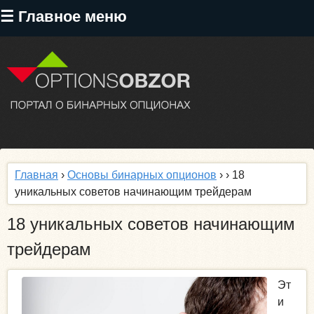
Перейти
☰ Главное меню
к
основному
содержанию
Главная
›
Основы бинарных опционов
›
› 18
уникальных советов начинающим трейдерам
18 уникальных советов начинающим
трейдерам
Эт
и