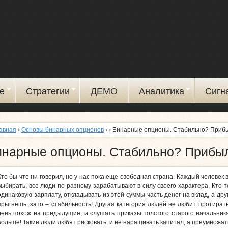
Перейти
к
основному
содержанию
е
Стратегии
ДЕМО
Аналитика
Сигн
авная
›
Основы бинарных опционов
›
› Бинарные опционы. Стабильно? Приб
инарные опционы. Стабильно? Прибы
Кто бы что ни говорил, но у нас пока еще свободная страна. Каждый человек 
выбирать, все люди по-разному зарабатывают в силу своего характера. Кто-т
одинаковую зарплату, откладывать из этой суммы часть денег на вклад, а друг
прыгнешь, зато – стабильность! Другая категория людей не любит протира
день похож на предыдущие, и слушать приказы толстого старого начальника
больше! Такие люди любят рисковать, и не наращивать капитал, а преумножать