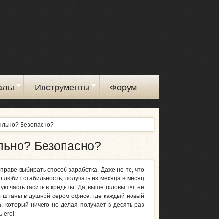
алы
Инструменты
Форум
ыльно? Безопасно?
льно? Безопасно?
вправе выбирать способ заработка. Даже не то, что
о любит стабильность, получать из месяца в месяц
ую часть гасить в кредиты. Да, выше головы тут не
ть штаны в душной сером офисе, где каждый новый
, который ничего не делая получает в десять раз
 его!