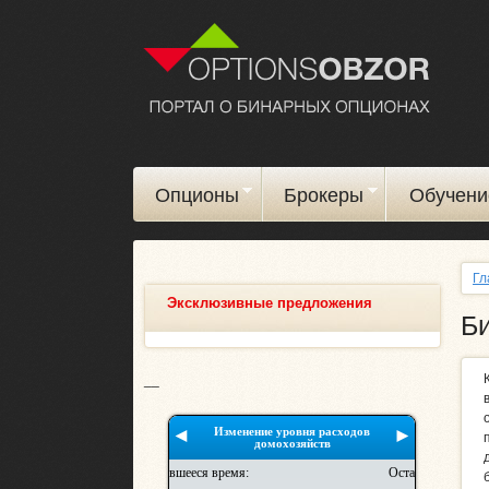
Опционы
Брокеры
Обучени
Гл
Эксклюзивные предложения
Б
__