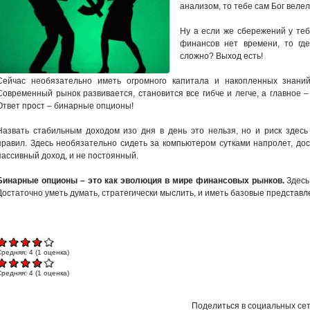
анализом, то тебе сам Бог велел
Ну а если же сбережений у теб
финансов нет времени, то гд
сложно? Выход есть!
Сейчас необязательно иметь огромного капитала и накопленных знаний
Современный рынок развивается, становится все гибче и легче, а главное –
Ответ прост – бинарные опционы!
Назвать стабильным доходом изо дня в день это нельзя, но и риск здес
правил. Здесь необязательно сидеть за компьютером сутками напролет, дост
пассивный доход, и не постоянный.
Бинарные опционы – это как эволюция в мире финансовых рынков.
Здесь
Достаточно уметь думать, стратегически мыслить, и иметь базовые представл
Средняя:
4
(
1
оценка)
Средняя:
4
(
1
оценка)
Поделиться в социальных се