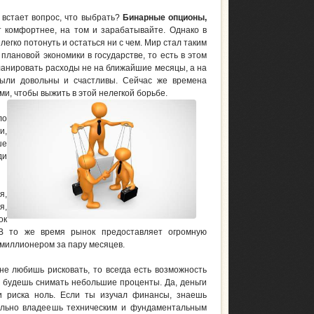
 встает вопрос, что выбрать?
Бинарные опционы,
т комфортнее, на том и зарабатывайте. Однако в
егко потонуть и остаться ни с чем. Мир стал таким
лановой экономики в государстве, то есть в этом
планировать расходы не на ближайшие месяцы, а на
были довольны и счастливы. Сейчас же времена
и, чтобы выжить в этой нелегкой борьбе.
ло
и,
ше
ди
я,
я,
ок
 В то же время рынок предоставляет огромную
 миллионером за пару месяцев.
е любишь рисковать, то всегда есть возможность
од будешь снимать небольшие проценты. Да, деньги
и риска ноль. Если ты изучал финансы, знаешь
ально владеешь техническим и фундаментальным