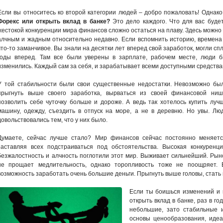
Если вы относитесь ко второй категории людей – добро пожаловать! Однако
Форекс или открыть вклад в банке?
Это дело каждого. Что для вас буде
жестокой конкуренции мира финансов сложно остаться на плаву. Здесь можно л
алчным и жадным относительно недавно. Если вспомнить историю, времена п
что-то заманчивое. Вы знали на десятки лет вперед свой заработок, могли с
годы вперед. Там все были уверены в зарплате, рабочем месте, люди 
изменились. Каждый сам за себя, и зарабатывает всеми доступными средствам
У той стабильности были свои существенные недостатки. Невозможно бы
прыгнуть выше своего заработка, вырваться из своей финансовой ниш
позволить себе чуточку больше и дороже. А ведь так хотелось купить луч
машину, одежду, съездить в отпуск на море, а не в деревню. Но увы. Лю
довольствовались тем, что у них было.
Думаете, сейчас лучше стало? Мир финансов сейчас постоянно меняетс
заставляя всех подстраиваться под обстоятельства. Высокая конкуренци
безжалостность и алчность поглотили этот мир. Выживает сильнейший. Рын
не прощает медлительность, однако торопливость тоже не поощряет.
возможность заработать очень большие деньги. Прыгнуть выше головы, стать
Если ты боишься изменений и н
открыть вклад в банке, раз в г
небольшие, зато стабильные 
основы ценообразования, иде