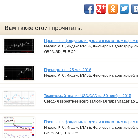
Вам также стоит прочитать:
Прогноз по фондовым индексам и валютным парам на
Индекс РТС, Индекс ММВБ, Фьючерс на доллар/рубл
GBP/USD, EUR/JPY
Премаркет на 25 мая 2016
Индекс РТС, Индекс ММВБ, Фьючерс на доллар/рубл
Технический анализ USD/CAD на 30 ноября 2015
Сегодня вероятнее всего валютная пара упадет до 1
Прогноз по фондовым индексам и валютным парам н
Индекс РТС, Индекс ММВБ, Фьючерс на доллар/рубл
GBP/USD, EUR/JPY