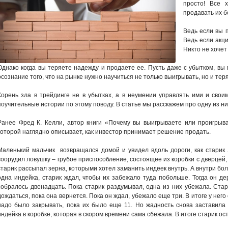
просто! Все 
продавать их б
Ведь если вы п
Ведь если акци
Никто не хочет
Однако когда вы теряете надежду и продаете ее. Пусть даже с убытком, вы
осознание того, что на рынке нужно научиться не только выигрывать, но и теря
Корень зла в трейдинге не в убытках, а в неумении управлять ими и свои
поучительные истории по этому поводу. В статье мы расскажем про одну из ни
Ранее Фред К. Келли, автор книги «Почему вы выигрываете или проигрыва
которой наглядно описывает, как инвестор принимает решение продать.
Маленький мальчик возвращался домой и увидел вдоль дороги, как старик 
соорудил ловушку – грубое приспособление, состоящее из коробки с дверцей,
старик рассыпал зерна, которыми хотел заманить индеек внутрь. А внутри бо
одна индейка, старик ждал, чтобы их забежало туда побольше. Тогда он дер
собралось двенадцать. Пока старик раздумывал, одна из них убежала. Ста
дождаться, пока она вернется. Пока он ждал, убежало еще три. В итоге у него
надо было закрывать, пока их было еще 11. Но жадность снова заставила е
индейка в коробке, которая в скором времени сама сбежала. В итоге старик ост