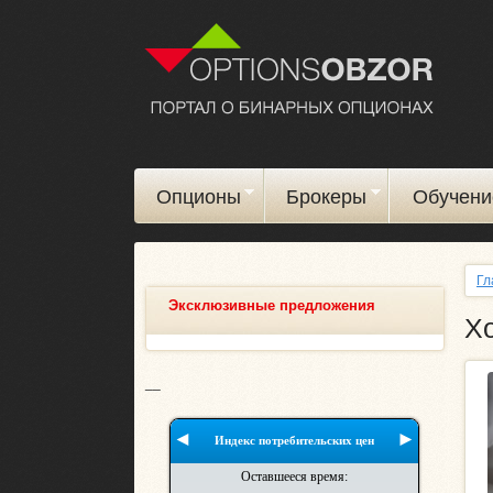
Опционы
Брокеры
Обучени
Гл
Эксклюзивные предложения
Хо
__