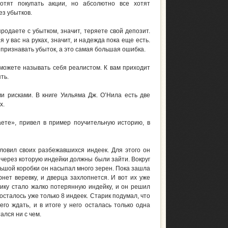
хотят покупать акции, но абсолютно все хотят
ез убытков.
родаете с убытком, значит, теряете свой депозит.
я у вас на руках, значит, и надежда пока еще есть.
 признавать убыток, а это самая большая ошибка.
 можете называть себя реалистом. К вам приходит
ть.
ми рисками. В книге Уильяма Дж. О’Нила есть две
х.
ете», привел в пример поучительную историю, в
ловил своих разбежавшихся индеек. Для этого он
 через которую индейки должны были зайти. Вокруг
льшой коробки он насыпал много зерен. Пока зашла
нет веревку, и дверца захлопнется. И вот их уже
рику стало жалко потерянную индейку, и он решил
 осталось уже только 8 индеек. Старик подумал, что
го ждать, и в итоге у него осталась только одна
ался ни с чем.