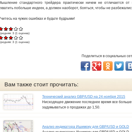
Мышление стандартного трейдера практически ничем не отличается от 
ухватить побольше индеек, а должен наоборот, бояться, чтобы не разбежали
Учитесь на чужих ошибках и будьте будрыми!
Средняя:
3
(
1
оценка)
Средняя:
3
(
1
оценка)
Поделиться в социальных се
Вам также стоит прочитать:
Технический анализ GBP/USD на 24 ноября 2015
Нисходящее движение последнее время все больше н
задумываться о продажах до 1,50.
Анализ индикатора Ишимоку для GBP/USD и GOLD
Анализ индикатора Ишимоку для GBP/USD и GOLD