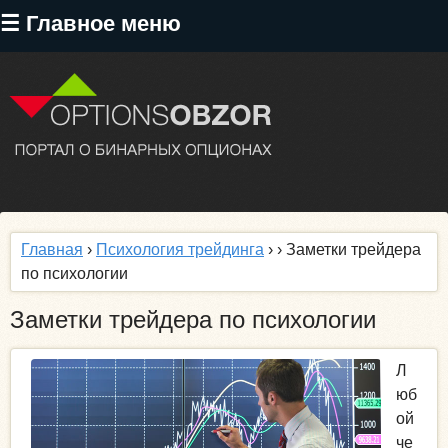
Перейти
☰ Главное меню
к
основному
содержанию
Главная
›
Психология трейдинга
›
› Заметки трейдера
по психологии
Заметки трейдера по психологии
Л
юб
ой
че