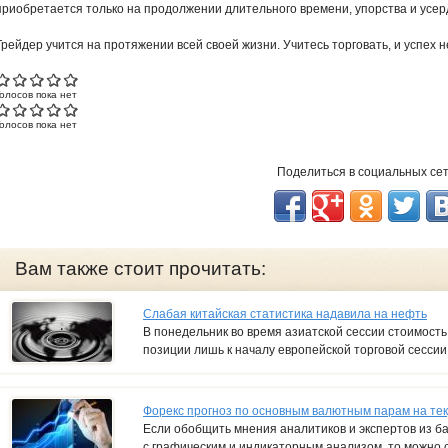
приобретается только на продолжении длительного времени, упорства и усер
Трейдер учится на протяжении всей своей жизни. Учитесь торговать, и успех н
Голосов пока нет
Голосов пока нет
Поделиться в социальных се
Вам также стоит прочитать:
Слабая китайская статистика надавила на нефть
В понедельник во время азиатской сессии стоимость
позиции лишь к началу европейской торговой сессии
Форекс прогноз по основным валютным парам на т
Если обобщить мнения аналитиков и экспертов из ба
с графическим и индикаторным анализом, то можно