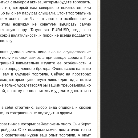
ться с выбором актива, которым будете торговать.
ь тот, который вам совершено неизвестен, или
ибо вы о нем пару раз слышали. Стоит торговать на
ном активе, чтобы знать все его особенности и
 этом новичкам не советуем выбирать самую
алютную пару. Такую как EUR/USD, ведь она
окой волатильности, и порой не всегда поддается
нализу.
пания должна иметь лицензию на осуществление
е получить свой выигрыш при выводе средств. При
трацией внимательно изучите ее особенности и
льно определенного брокера. Очень важно наличие
я вам в будущей торговле. Сейчас на просторах
аких, которые существуют лишь один год, а потом
 не только удовлетворял бы вашим требованиям, но
ой, поэтому не поленитесь и уделите достаточно
 в себя стратегию, выбор вида опциона и сроков
ях, но совершенно не подходить к другим.
оветников, которых сейчас очень много. Они берут
 трейдера. С их помощью можно достаточно точно
 с советником нужен ваш опыт торговли. А опыт