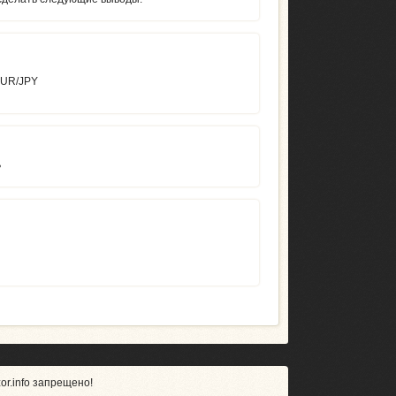
EUR/JPY
ь
r.info запрещено!