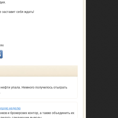
дия.
е заставит себя ждать!
тях
 нефти упала. Немного получилось отыграть
.
екущую неделю
нков и брокерских контор, а также объединить их
 сделать следующие выводы.