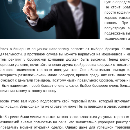
нужно определи
Не стоит брат
просто когда-л
хорошо извест
нюансы. При
популярную в
подвержена выс
техническому а
Успех в бинарных опционах наполовину зависит от выбора брокера. Ком
деятельности. В противном случае вы можете нарваться на мошенников и н
этом рейтинг у брокерской компании должен быть высоким. Перед регис
торговые условия, почитайте мнения других трейдеров на форумах относите
большого количества торговых инструментов. Они обязательно пригодятс
Интернета развелось очень много брокеров, причем среди них есть много т
исчезают с деньгами трейдера. Поэтому найти правильного брокера, который
и был надежным, порой бывает очень сложно. Выбор брокеров очень больш
внимания такому важному вопросу.
После этого вам нужно подготовить свой торговый план, который включает
экспирации. Ведь одна и та же стратегия может быть пригодна в одних услови
Чтобы риски были минимальными, можно воспользоваться услугами торговых с
технический анализ полностью на себя, что значительно упрощает работу
определить момент открытия сделки. Однако даже для успешной торговли