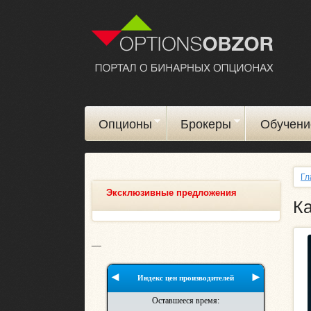
Опционы
Брокеры
Обучени
Гл
Эксклюзивные предложения
Ка
__