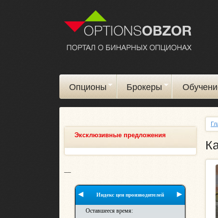
Опционы
Брокеры
Обучени
Гл
Эксклюзивные предложения
Ка
__