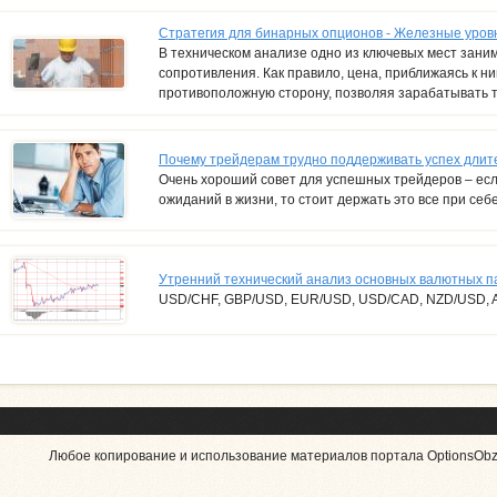
Стратегия для бинарных опционов - Железные уров
В техническом анализе одно из ключевых мест зани
сопротивления. Как правило, цена, приближаясь к ни
противоположную сторону, позволяя зарабатывать т
Почему трейдерам трудно поддерживать успех длит
Очень хороший совет для успешных трейдеров – есл
ожиданий в жизни, то стоит держать это все при себе
Утренний технический анализ основных валютных па
USD/CHF, GBP/USD, EUR/USD, USD/CAD, NZD/USD,
Любое копирование и использование материалов портала OptionsObzo