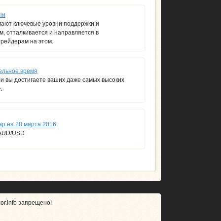
ни
мают ключевые уровни поддержки и
м, отталкивается и направляется в
рейдерам на этом.
ельное время
и вы достигаете ваших даже самых высоких
.
р на 28 марта 2016
 AUD/USD
r.info запрещено!