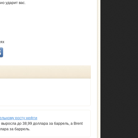
ьно ударит вас.
тях
ельному росту нефти
) выросла до 38,99 доллара за баррель, а Brent
ллара за баррель.