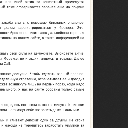
от или иной актив за конкретный промежуток
рый тоже оговаривается заранее еще до покупки
 зарабатывать с помощью бинарных опционов,
 делом зарегистрироваться у брокера. Это,
ежности брокера зависит ваша дальнейшая торговля
ейтингом на нашем сайте, а также информацией на
вать свои силы на демо-счете. Выбираете актив,
на Форексе, но и акции, индексы и товары. Далее
и Call.
лавное доступно. Чтобы сделать верный прогноз,
ределенную стратегию, отрабатывает ее и доводит
ожет возникнуть лишь на первых порах, когда надо
ень много. У нас на сайте собраны только самые
льно, здесь есть свои плюсы и минусы. К плюсам
вли – его могут себе позволить даже школьники.
ми и сливают депозит один за другим. Не стоит
 и никогда не торопитесь заработать миллион за