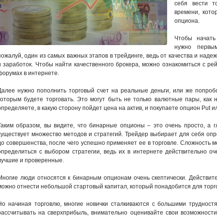
себя вести т
времени, кото
опциона.
Чтобы начать
нужно первым
пожалуй, один из самых важных этапов в трейдинге, ведь от качества и над
и заработок. Чтобы найти качественного брокера, можно ознакомиться с р
форумах в интернете.
Далее нужно пополнить торговый счет на реальные деньги, или же попробо
которым будете торговать. Это могут быть не только валютные пары, как 
определяете, в какую сторону пойдет цена на актив, и покупаете опцион Put ил
Таким образом, вы видите, что бинарные опционы – это очень просто, а г
существует множество методов и стратегий. Трейдер выбирает для себя оп
до совершенства, после чего успешно применяет ее в торговле. Сложность м
определиться с выбором стратегии, ведь их в интернете действительно оч
лучшие и проверенные.
Многие люди относятся к бинарным опционам очень скептически. Действите
можно отнести небольшой стартовый капитал, который понадобится для торго
Но начиная торговлю, многие новички сталкиваются с большими трудностя
рассчитывать на сверхприбыль, внимательно оценивайте свои возможности