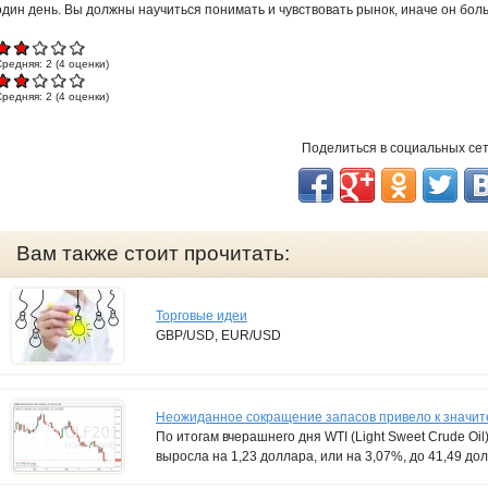
один день. Вы должны научиться понимать и чувствовать рынок, иначе он бол
Средняя:
2
(
4
оценки)
Средняя:
2
(
4
оценки)
Поделиться в социальных се
Вам также стоит прочитать:
Торговые идеи
GBP/USD, EUR/USD
Неожиданное сокращение запасов привело к значит
По итогам вчерашнего дня WTI (Light Sweet Crude Oil
выросла на 1,23 доллара, или на 3,07%, до 41,49 до