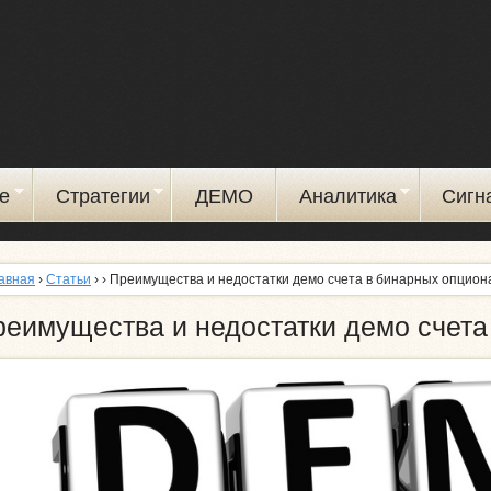
Перейти
к
основному
содержанию
е
Стратегии
ДЕМО
Аналитика
Сигн
авная
›
Статьи
›
› Преимущества и недостатки демо счета в бинарных опцион
реимущества и недостатки демо счета