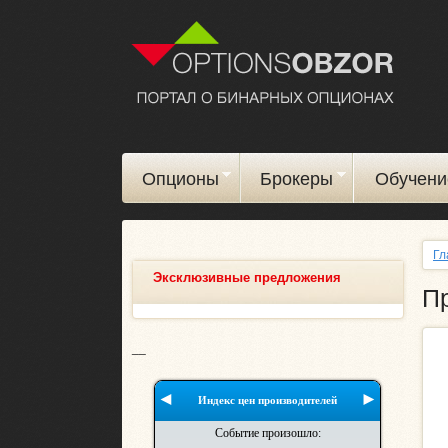
Опционы
Брокеры
Обучени
Гл
Эксклюзивные предложения
П
__