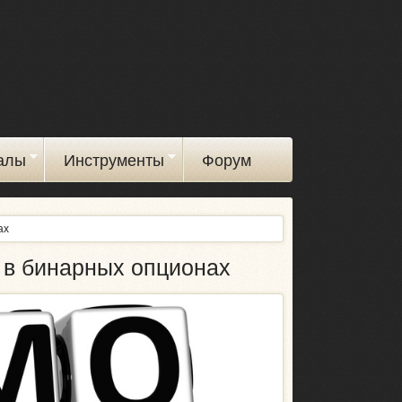
алы
Инструменты
Форум
ах
 в бинарных опционах