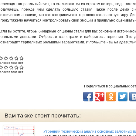
переходят на реальный счет, то сталкиваются со страхом потерь, ведь тяжел
подумаешь, прежде чем сделать большую ставку. Также после демо с
техническом анализе, так как воспринимают торговлю как азартную игру. Ди
игроку тяжело научиться контролировать свои эмоции и правильно оценивать 
Если вы хотите, чтобы бинарные опционы стали для вас основным источником
реальными деньгами. Отбросьте все страхи и наберитесь терпения. Это д
вознаградит терпеливых большими заработками.
И помните - вы на правильн
Голосов пока нет
Голосов пока нет
Поделиться в социальных се
Вам также стоит прочитать:
Утренний технический анализ основных валютных па