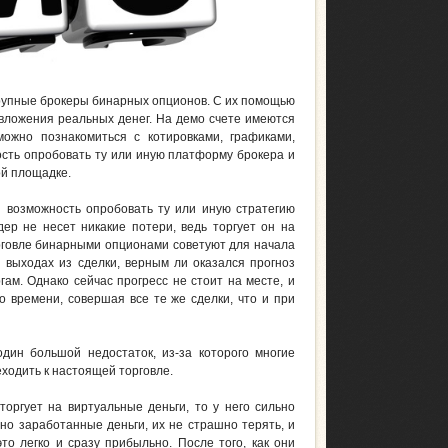
 крупные брокеры бинарных опционов. С их помощью
 вложения реальных денег. На демо счете имеются
можно познакомиться с котировками, графиками,
сть опробовать ту или иную платформу брокера и
ой площадке.
 возможность опробовать ту или иную стратегию
ер не несет никакие потери, ведь торгует он на
орговле бинарными опционами советуют для начала
и выходах из сделки, верным ли оказался прогноз
ам. Однако сейчас прогресс не стоит на месте, и
 времени, совершая все те же сделки, что и при
дин большой недостаток, из-за которого многие
ходить к настоящей торговле.
торгует на виртуальные деньги, то у него сильно
но заработанные деньги, их не страшно терять, и
о легко и сразу прибыльно. После того, как они