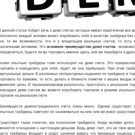
В данной статье пойдет речь о демо счетах, которые имеют практически все
абсолютно каждый человек может опробовать себя в качестве трейдера без
все те же возможности, что и у владельцев реальных счетов, то есть 
различными активами. Это
основное преимущество демо счетов
- возможно
определиться, будете ли вы торговать именно здесь, или же перейдете к друг
Более опытные трейдеры тоже используют на демо счете. Это прекрасная
торговли и определить для себя, будет ли она прибыльна. При этом трейд
виртуальные деньги. В различных литературных изданиях по трейдингу и т
торговать по бумажке, то есть делать в блокноте пометки о ваших входах 
движения цены. И проанализировав результаты, преступать к реальным торг
благодаря демо счетам вы можете опробовать торговлю в режиме реального
торговле на реальном счете.
Преимуществ демонстрационного счета очень много. Однако существует о
опытные трейдеры советуют не засиживаться на нем, или же вовсе сразу пере
Существует такое понятие, как психология трейдинга. Когда человек долго 
меняется отношение к настоящим деньгам. Ведь демо счет, это не твои кров
часто трейдеры впадают в азарт, начиная думать что бинарные опционы эт