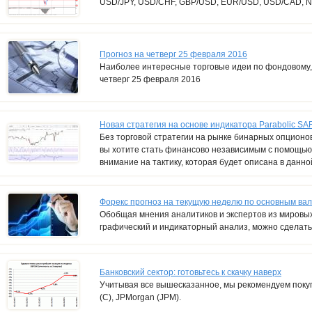
USD/JPY, USD/CHF, GBP/USD, EUR/USD, USD/CAD, 
Прогноз на четверг 25 февраля 2016
Наиболее интересные торговые идеи по фондовому,
четверг 25 февраля 2016
Новая стратегия на основе индикатора Parabolic SA
Без торговой стратегии на рынке бинарных опционов
вы хотите стать финансово независимым с помощью
внимание на тактику, которая будет описана в данно
Форекс прогноз на текущую неделю по основным в
Обобщая мнения аналитиков и экспертов из мировых 
графический и индикаторный анализ, можно сделат
Банковский сектор: готовьтесь к скачку наверх
Учитывая все вышесказанное, мы рекомендуем покупат
(C), JPMorgan (JPM).