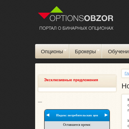
Опционы
Брокеры
Обучени
Гл
Эксклюзивные предложения
Н
__