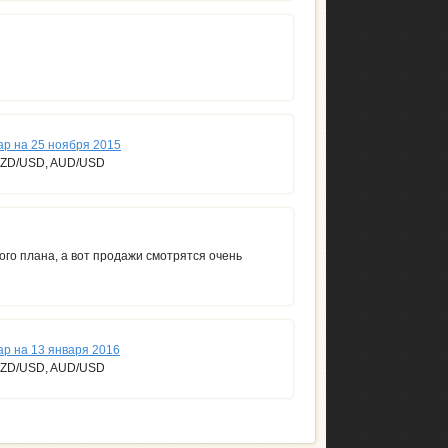
ар на 25 ноября 2015
NZD/USD, AUD/USD
вого плана, а вот продажи смотрятся очень
р на 13 января 2016
NZD/USD, AUD/USD