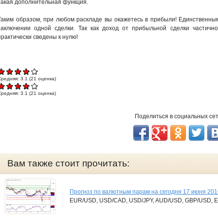
такая дополнительная функция.
Таким образом, при любом раскладе вы окажетесь в прибыли! Единственным
заключении одной сделки. Так как доход от прибыльной сделки частичн
практически сведены к нулю!
Средняя:
3.1
(
21
оценка)
Средняя:
3.1
(
21
оценка)
Поделиться в социальных се
Вам также стоит прочитать:
Прогноз по валютным парам на сегодня 17 июня 201
EUR/USD, USD/CAD, USD/JPY, AUD/USD, GBP/USD, 