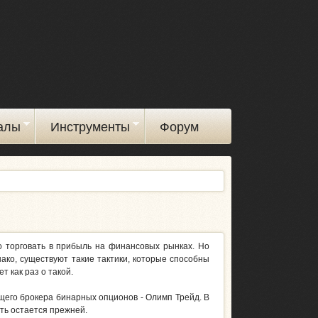
алы
Инструменты
Форум
о торговать в прибыль на финансовых рынках. Но
ако, существуют такие тактики, которые способны
т как раз о такой.
его брокера бинарных опционов - Олимп Трейд. В
ть остается прежней.