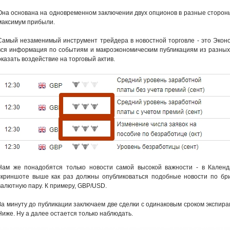
Она основана на одновременном заключении двух опционов в разные стороны
максимум прибыли.
Самый незаменимый инструмент трейдера в новостной торговле - это Экон
вся информация по событиям и макроэкономическим публикациям из разных 
оказать воздействие на торговый актив.
Нам же понадобятся только новости самой высокой важности - в Кален
скриншоте выше как раз должны опубликоваться подобные новости по бри
валютную пару. К примеру, GBP/USD.
За минуту до публикации заключаем две сделки с одинаковым сроком экспира
Ниже. Ну а далее остается только наблюдать.