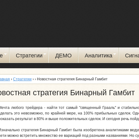
Перейти
к
основному
содержанию
е
Стратегии
ДЕМО
Аналитика
Сигн
авная
›
Стратегии
›
› Новостная стратегия Бинарный Гамбит
овостная стратегия Бинарный Гамбит
Мечта любого трейдера - найти тот самый "священный Грааль" и стабильн
сделать это невозможно, по крайней мере, на 100% прибыльных сделок. Одн
показать результат в 80% и выше положительных сделок. И сегодня речь пойде
Изначально стратегия Бинарный Гамбит была изобретена аналитиками ведущ
сети можно встретить множество ее вариаций под разными названиями. Но су