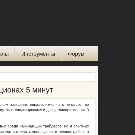
алы
Инструменты
Форум
ционах 5 минут
ном трейдинге. Биржевой мир - это не место, где
ану, быть хладнокровным и дисциплинированным. В
ько среди начинающих трейдеров, но и опытных
зволит заключать много сделок в течение рабочего