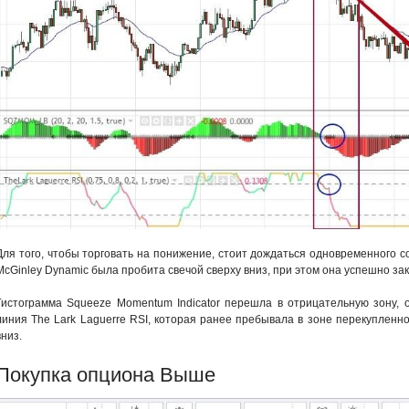
Для того, чтобы торговать на понижение, стоит дождаться одновременного 
McGinley Dynamic была пробита свечой сверху вниз, при этом она успешно за
Гистограмма Squeeze Momentum Indicator перешла в отрицательную зону, о
линия The Lark Laguerre RSI, которая ранее пребывала в зоне перекупленно
вниз.
Покупка опциона Выше