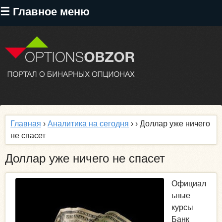
Перейти
☰ Главное меню
к
основному
содержанию
Главная
›
Аналитика на сегодня
›
› Доллар уже ничего
не спасет
Доллар уже ничего не спасет
Официал
ьные
курсы
Банк