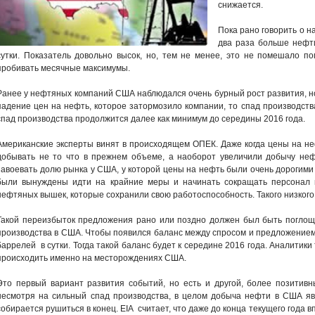
снижается.
Пока рано говорить о н
два раза больше нефти
сутки. Показатель довольно высок, но, тем не менее, это не помешало п
пробивать месячные максимумы.
Ранее у нефтяных компаний США наблюдался очень бурный рост развития, н
падение цен на нефть, которое затормозило компании, то спад производства
спад производства продолжится далее как минимум до середины 2016 года.
Американские эксперты винят в происходящем ОПЕК. Даже когда цены на н
добывать не то что в прежнем объеме, а наоборот увеличили добычу не
завоевать долю рынка у США, у которой цены на нефть были очень дорогими
были вынуждены идти на крайние меры и начинать сокращать персонал н
нефтяных вышек, которые сохранили свою работоспособность. Такого низкого 
Такой переизбыток предложения рано или поздно должен был быть поглощ
производства в США. Чтобы появился баланс между спросом и предложением,
баррелей в сутки. Тогда такой баланс будет к середине 2016 года. Аналитики
происходить именно на месторождениях США.
Это первый вариант развития событий, но есть и другой, более позитивн
несмотря на сильный спад производства, в целом добыча нефти в США явл
собирается рушиться в конец. EIA считает, что даже до конца текущего года в