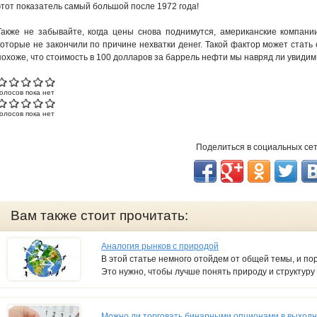
этот показатель самый большой после 1972 года!
Также не забывайте, когда цены снова поднимутся, американские компани
которые не закончили по причине нехватки денег. Такой фактор может стать
похоже, что стоимость в 100 долларов за баррель нефти мы навряд ли увиди
Голосов пока нет
Голосов пока нет
Поделиться в социальных се
Вам также стоит прочитать:
Аналогия рынков с природой
В этой статье немного отойдем от общей темы, и п
Это нужно, чтобы лучше понять природу и структуру
Можно ли торговать бинарными опционами в выход