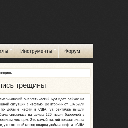
алы
Инструменты
Форум
трещины
лись трещины
американский энергетический бум идет сейчас на
ешней ситуации с нефтью. Во вторник от EIA были
 по добыче нефти в США. За сентябрь вышли
быча снизилась на целых 120 тысяч баррелей в
прошлым месяцем. Это самый низкий показатель за
 же, уже который месяц подряд добыча нефти в США