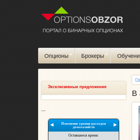
Опционы
Брокеры
Обучени
Гл
Эксклюзивные предложения
В
__