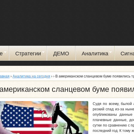
Перейти
к
основному
содержанию
е
Стратегии
ДЕМО
Аналитика
Сигн
авная
›
Аналитика на сегодня
›
› В американском сланцевом буме появились 
 американском сланцевом буме появи
Судя по всему, былой 
резкий спад из-за нын
опубликованы данные
плачевные данные, до
сутки по сравнению с 
последний год. К тому