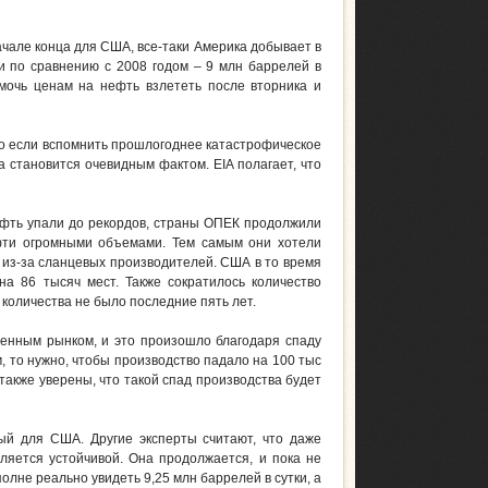
ачале конца для США, все-таки Америка добывает в
 по сравнению с 2008 годом – 9 млн баррелей в
омочь ценам на нефть взлететь после вторника и
о если вспомнить прошлогоднее катастрофическое
 становится очевидным фактом. EIA полагает, что
ефть упали до рекордов, страны ОПЕК продолжили
фти огромными объемами. Тем самым они хотели
 из-за сланцевых производителей. США в то время
а 86 тысяч мест. Также сократилось количество
количества не было последние пять лет.
енным рынком, и это произошло благодаря спаду
 то нужно, чтобы производство падало на 100 тыс
 также уверены, что такой спад производства будет
ый для США. Другие эксперты считают, что даже
яется устойчивой. Она продолжается, и пока не
полне реально увидеть 9,25 млн баррелей в сутки, а