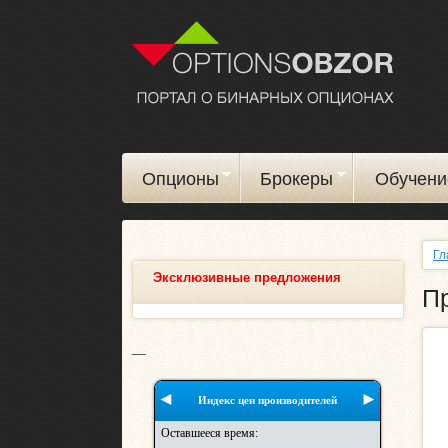
Опционы
Брокеры
Обучени
Гл
Эксклюзивные предложения
Пр
__