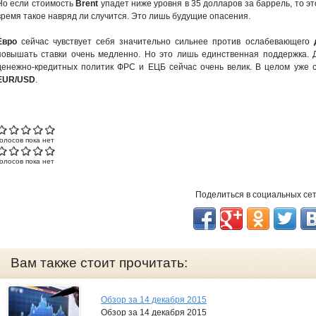
Но если стоимость
Brent
упадет ниже уровня в 35 долларов за баррель, то эт
время такое навряд ли случится. Это лишь будущие опасения.
Евро
сейчас чувствует себя значительно сильнее против ослабевающего
повышать ставки очень медленно. Но это лишь единственная поддержка. Д
денежно-кредитных политик ФРС и ЕЦБ сейчас очень велик. В целом уже 
EUR/USD
.
Голосов пока нет
Голосов пока нет
Поделиться в социальных се
Вам также стоит прочитать:
Обзор за 14 декабря 2015
Обзор за 14 декабря 2015