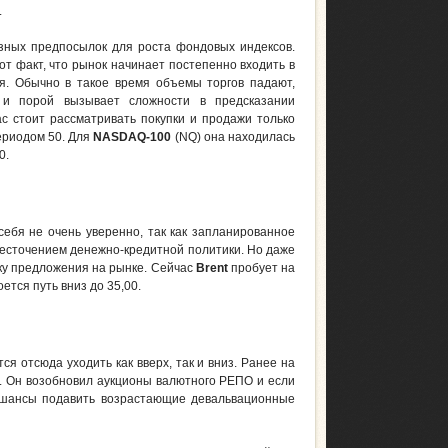
.
зных предпосылок для роста фондовых индексов.
от факт, что рынок начинает постепенно входить в
я. Обычно в такое время объемы торгов падают,
, и порой вызывает сложности в предсказании
с стоит рассматривать покупки и продажи только
ериодом 50. Для
NASDAQ-100
(NQ) она находилась
0.
ебя не очень уверенно, так как запланированное
жесточением денежно-кредитной политики. Но даже
у предложения на рынке. Сейчас
Brent
пробует на
ется путь вниз до 35,00.
ся отсюда уходить как вверх, так и вниз. Ранее на
х. Он возобновил аукционы валютного РЕПО и если
се шансы подавить возрастающие девальвационные