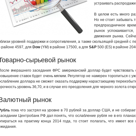
устраивать распродажи
В целом есть много ра
Но не стоит забывать т
предпраздничное врем
рынок успокаивается
движения рынка. Сейча
вблизи уровней поддержки и сопротивления, а также скользящей средней с п
в районе 4597, для
Dow
(YM) в районе 17500, а для
S&P
500 (ES) в районе 204
Товарно-сырьевой рынок
После вчерашнего заседания ФРС американский доллар будет чувствовать с
повышение ставок будет очень мягким. Регулятор не намерен торопиться с у
ослабление доллара не сможет оказать поддержку нарастающему переизбытк
прочность уровень 36,70, и в случае его преодоления для черного золота откро
Валютный рынок
Рубль
пока что застрял на уровне в 70 рублей за доллар США, и не собирает
заседании Центробанк РФ дал понять, что ослабление рубля не в его плана
опираться на практику конца 2014 года, то стоит полагать, что имеет в
ожидания.