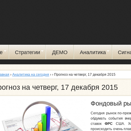
Перейти
к
основному
содержанию
е
Стратегии
ДЕМО
Аналитика
Сигн
авная
›
Аналитика на сегодня
›
› Прогноз на четверг, 17 декабря 2015
огноз на четверг, 17 декабря 2015
Фондовый ры
Сегодня рынок по-преж
обдумать события вч
ставок
ФРС
США. Х
происходить очень плав