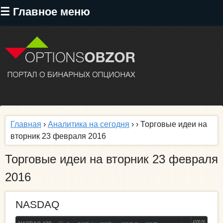
Перейти
☰ Главное меню
к
основному
содержанию
Главная
›
Аналитика на сегодня
›
› Торговые идеи на
вторник 23 февраля 2016
Торговые идеи на вторник 23 февраля
2016
NASDAQ