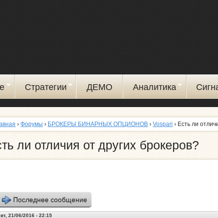
Перейти
к
основному
содержанию
е
Стратегии
ДЕМО
Аналитика
Сигн
авная
›
Форумы
›
БРОКЕРЫ БИНАРНЫХ ОПЦИОНОВ
›
Vospari
› Есть ли отлич
ть ли отличия от других брокеров?
Последнее сообщение
вт, 21/06/2016 - 22:15