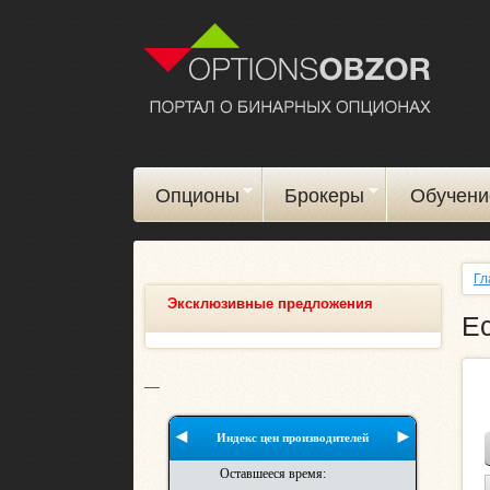
Опционы
Брокеры
Обучени
Гл
Эксклюзивные предложения
Ес
__