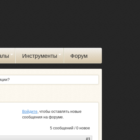
алы
Инструменты
Форум
зиции?
Войдите
, чтобы оставлять новые
сообщения на форуме.
5 сообщений / 0 новое
#1