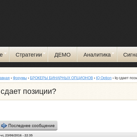
Перейти
к
основному
содержанию
е
Стратегии
ДЕМО
Аналитика
Сигн
авная
›
Форумы
›
БРОКЕРЫ БИНАРНЫХ ОПЦИОНОВ
›
IQ Option
› Iq сдает по
 сдает позиции?
Последнее сообщение
чт, 23/06/2016 - 22:35