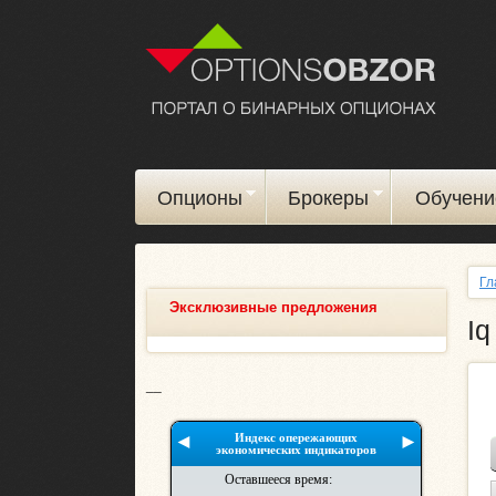
Опционы
Брокеры
Обучени
Гл
Эксклюзивные предложения
Iq
__