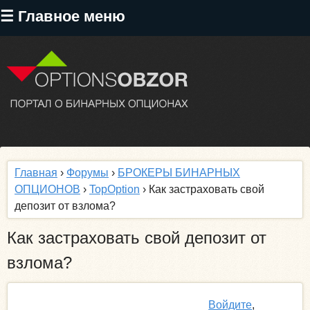
Перейти
☰ Главное меню
к
основному
содержанию
Главная
›
Форумы
›
БРОКЕРЫ БИНАРНЫХ
ОПЦИОНОВ
›
TopOption
› Как застраховать свой
депозит от взлома?
Как застраховать свой депозит от
взлома?
Войдите
,