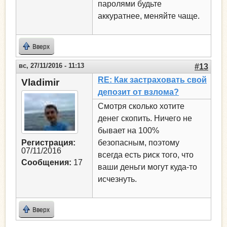
паролями будьте
аккуратнее, меняйте чаще.
Вверх
вс, 27/11/2016 - 11:13
#13
RE: Как застраховать свой
Vladimir
депозит от взлома?
Смотря сколько хотите
денег скопить. Ничего не
бывает на 100%
Регистрация:
безопасным, поэтому
07/11/2016
всегда есть риск того, что
Сообщения:
17
ваши деньги могут куда-то
исчезнуть.
Вверх