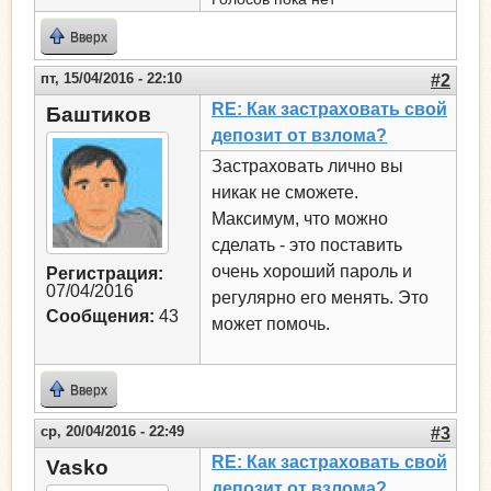
Вверх
пт, 15/04/2016 - 22:10
#2
RE: Как застраховать свой
Баштиков
депозит от взлома?
Застраховать лично вы
никак не сможете.
Максимум, что можно
сделать - это поставить
очень хороший пароль и
Регистрация:
07/04/2016
регулярно его менять. Это
Сообщения:
43
может помочь.
Вверх
ср, 20/04/2016 - 22:49
#3
RE: Как застраховать свой
Vasko
депозит от взлома?