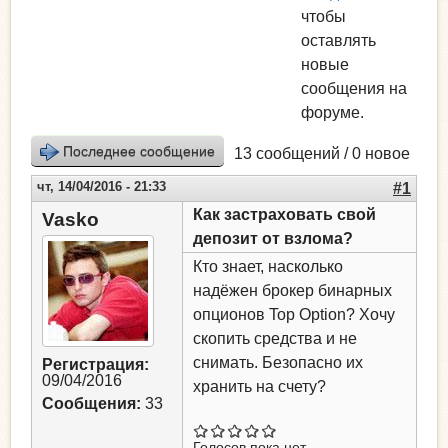
чтобы
оставлять
новые
сообщения на
форуме.
Последнее сообщение
13 сообщений / 0 новое
чт, 14/04/2016 - 21:33
#1
Как застраховать свой
Vasko
депозит от взлома?
Кто знает, насколько
надёжен брокер бинарных
опционов Top Option? Хочу
скопить средства и не
снимать. Безопасно их
Регистрация:
09/04/2016
хранить на счету?
Сообщения:
33
Голосов пока нет