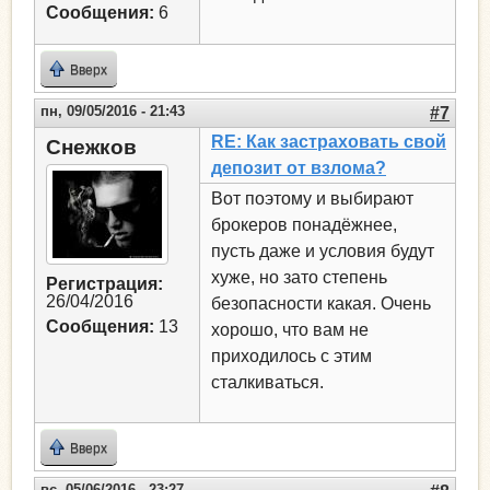
Сообщения:
6
Вверх
пн, 09/05/2016 - 21:43
#7
RE: Как застраховать свой
Снежков
депозит от взлома?
Вот поэтому и выбирают
брокеров понадёжнее,
пусть даже и условия будут
хуже, но зато степень
Регистрация:
26/04/2016
безопасности какая. Очень
Сообщения:
13
хорошо, что вам не
приходилось с этим
сталкиваться.
Вверх
вс, 05/06/2016 - 23:27