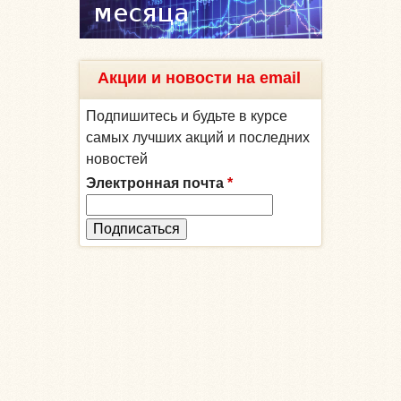
Акции и новости на email
Подпишитесь и будьте в курсе
самых лучших акций и последних
новостей
Электронная почта
*