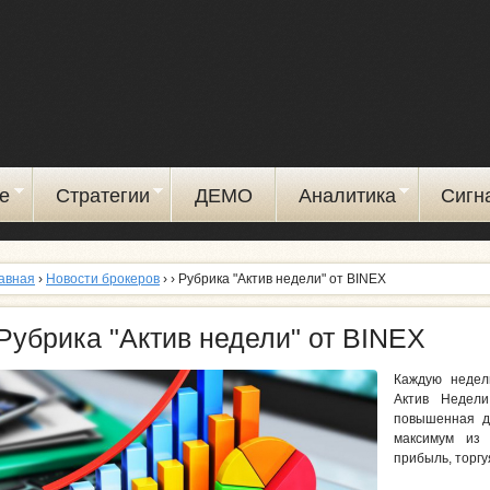
Перейти
к
основному
содержанию
е
Стратегии
ДЕМО
Аналитика
Сигн
авная
›
Новости брокеров
›
› Рубрика "Актив недели" от BINEX
Рубрика "Актив недели" от BINEX
Каждую недел
Актив Недели
повышенная д
максимум из 
прибыль, торгу