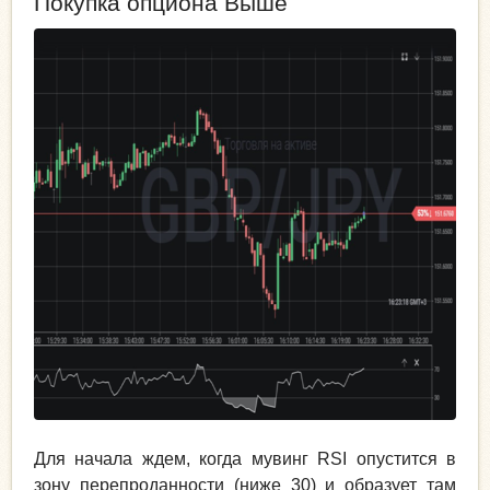
Покупка опциона Выше
Для начала ждем, когда мувинг RSI опустится в
зону перепроданности (ниже 30) и образует там