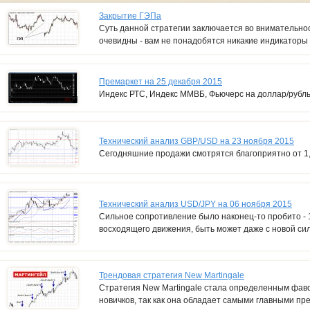
Закрытие ГЭПа
Суть данной стратегии заключается во внимательно
очевидны - вам не понадобятся никакие индикаторы
Премаркет на 25 декабря 2015
Индекс РТС, Индекс ММВБ, Фьючерс на доллар/рубл
Технический анализ GBP/USD на 23 ноября 2015
Сегодняшние продажи смотрятся благоприятно от 1
Технический анализ USD/JPY на 06 ноября 2015
Сильное сопротивление было наконец-то пробито - 1
восходящего движения, быть может даже с новой си
Трендовая стратегия New Martingale
Стратегия New Martingale стала определенным фав
новичков, так как она обладает самыми главными пр