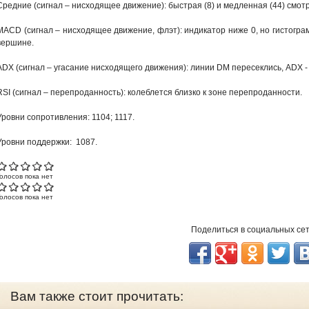
Средние (сигнал – нисходящее движение): быстрая (8) и медленная (44) смо
MACD (сигнал – нисходящее движение, флэт): индикатор ниже 0, но гистогра
вершине.
ADX (сигнал – угасание нисходящего движения): линии DM пересеклись, ADX -
RSI (сигнал – перепроданность): колеблется близко к зоне перепроданности.
Уровни сопротивления: 1104; 1117.
Уровни поддержки: 1087.
Голосов пока нет
Голосов пока нет
Поделиться в социальных се
Вам также стоит прочитать: