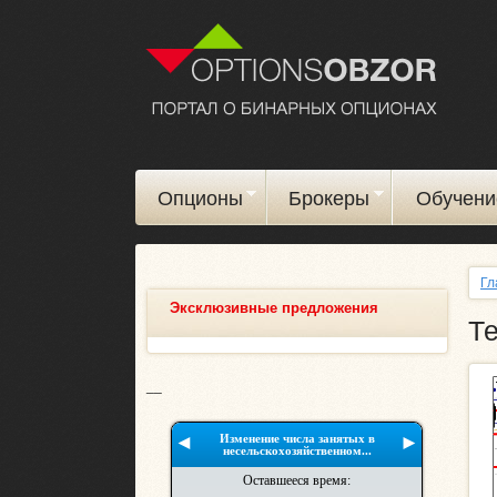
Опционы
Брокеры
Обучени
Гл
Эксклюзивные предложения
Т
__