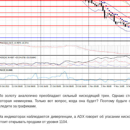
По золоту аналогично преобладает сильный нисходящий трен. Однако сто
которая неминуема. Только вот вопрос, когда она будет? Поэтому будьте 
следите за графиками.
На индикаторах наблюдаются дивергенции, а ADX говорит об угасании нисхо
стоит открывать продажи от уровня 1104.