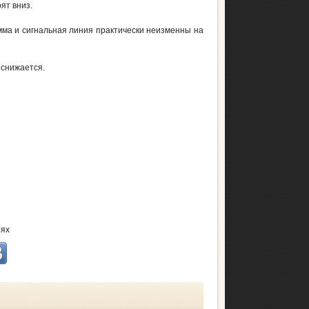
трят вниз.
мма и сигнальная линия практически неизменны на
 снижается.
тях