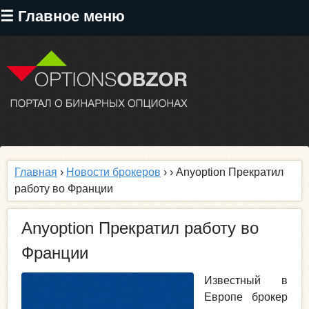
Перейти
☰ Главное меню
к
основному
содержанию
Главная
›
Новости брокеров
›
› Anyoption Прекратил
работу во Франции
Anyoption Прекратил работу во
Франции
Известный в
Европе брокер