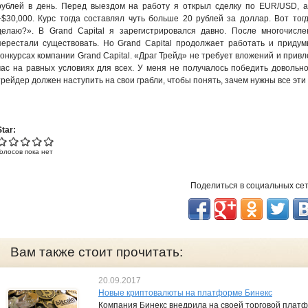
рублей в день. Перед выездом на работу я открыл сделку по EUR/USD, 
+$30,000. Курс тогда составлял чуть больше 20 рублей за доллар. Вот то
делаю?». В Grand Capital я зарегистрировался давно. После многочисл
перестали существовать. Но Grand Capital продолжает работать и придум
конкурсах компании Grand Capital. «Драг Трейд» не требует вложений и при
час на равных условиях для всех. У меня не получалось победить довольн
трейдер должен наступить на свои грабли, чтобы понять, зачем нужны все эти
Star:
Голосов пока нет
Поделиться в социальных се
Вам также стоит прочитать:
20.09.2017
Новые криптовалюты на платформе Бинекс
Компания Бинекс внедрила на своей торговой платф