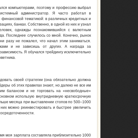
ался компьютерами, поэтому и профессию выбрал
системный администратор. Я часто работал в
с финансовой тематикой: в различных кредитных и
ациях, банках. Собственно, в одной из них и узнал
еловек, однажды познакомившийся с валютным
да. Последнее случилось со мной. Конечно, рынок
 ни разу не пожалел, что начал этим заниматься.
ками и не зависишь от других. А награда за
зависимость. Я обучался трейдингу исключительно
оветника.
овать своей стратегии (она обязательно должна
йдеры об этих правилах знают, но далеко не все им
оим балансом и не торговать на «несвободные»
сновном использую внутридневную краткосрочную
ольше месяца при выставлении стопов по 500–1000
в них можно реинвестировать и быстрее увеличить
 сосредоточенности.
ремя моя зарплата составляла приблизительно 1000