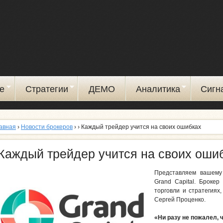
Перейти
к
основному
содержанию
е
Стратегии
ДЕМО
Аналитика
Сигн
авная
›
Новости брокеров
›
› Каждый трейдер учится на своих ошибках
Каждый трейдер учится на своих оши
Представляем вашему
Grand Capital. Брокер
торговли и стратегиях
Сергей Проценко.
«Ни разу не пожалел, 