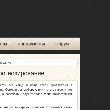
алы
Инструменты
Форум
ирование
рогнозирование
расти всё чаще и чаще стали проявляться в
и. Сегодня рынок Форекс или что это такое, знает
, а ласкающий слух трейдер воспринимается как
е анализ бинарных опционов отличается своей