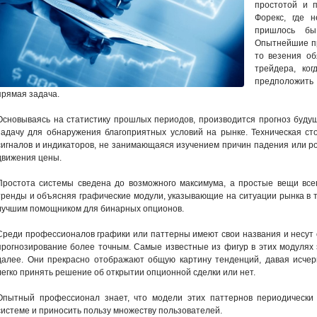
простотой и п
Форекс, где 
пришлось бы
Опытнейшие пр
то везения об
трейдера, ког
предположить 
прямая задача.
Основываясь на статистику прошлых периодов, производится прогноз буду
задачу для обнаружения благоприятных условий на рынке. Техническая ст
сигналов и индикаторов, не занимающаяся изучением причин падения или 
движения цены.
Простота системы сведена до возможного максимума, а простые вещи вс
тренды и объясняя графические модули, указывающие на ситуации рынка в т
лучшим помощником для бинарных опционов.
Среди профессионалов графики или паттерны имеют свои названия и несу
прогнозирование более точным. Самые известные из фигур в этих модулях э
далее. Они прекрасно отображают общую картину тенденций, давая исче
легко принять решение об открытии опционной сделки или нет.
Опытный профессионал знает, что модели этих паттернов периодически 
системе и приносить пользу множеству пользователей.