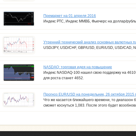
Премаркет на 01 апреля 2016
Индекс РТС, Индекс ММВБ, Фьючерс на доллар/рубл
Утренний технический анализ основных валютных п
USD/JPY, USD/CHF, GBP/USD, EUR/USD, USD/CAD, 
NASDAQ: торговая идея на повышение
Индекс NASDAQ-100 нашел свою поддержку на 4610. 
для роста станет 4652.
Прогноз EUR/USD на понедельник, 26 октября 2015 
Что же касается ближайшего времени, то диапазон б
сможет коснуться 1,083. После этого будет возобнов