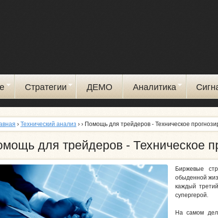
Перейти
к
основному
содержанию
е
Стратегии
ДЕМО
Аналитика
Сигн
авная
›
Технический анализ
›
› Помощь для трейдеров - Техническое прогноз
омощь для трейдеров - Техническое п
Биржевые ст
обыденной жизн
каждый третий
супергерой.
На самом дел