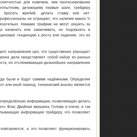
онятностью для новичков, чем прогнозирование
неопытному, делающему первые шаги, трейдеру
 бросать жребий, делать ставку или нет.
офессионалы не отрицают, что наличие какого ¾
язательно. Никакие графики не могут решить за
да начинать или заканчивать, но подсказать и
ценовую тенденцию к росту или падению, это их
щего направления цен, что существенно упрощает
орона дела представляет собой набор из разных
роста, но отслеживающая дальнейшее направление
егда были и будут самими надёжными. Определяя
от или иной период, технический анализ является
т определённую информацию, позволяющую делать
то Флаг, Двойная вершина, Голова и плечи, и так
рпывающую информацию трейдеру, что позволяет
повторяются, а это позволяет функционировать