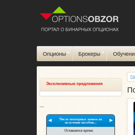
Опционы
Брокеры
Обучени
Гл
Эксклюзивные предложения
П
__