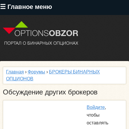
Перейти
☰ Главное меню
к
основному
содержанию
Главная
›
Форумы
›
БРОКЕРЫ БИНАРНЫХ
ОПЦИОНОВ
Обсуждение других брокеров
Войдите
,
чтобы
оставлять