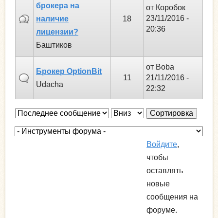
брокера на
от
Коробок
23/11/2016 -
наличие
18
20:36
лицензии?
Баштиков
от
Boba
Брокер OptionBit
11
21/11/2016 -
Udacha
22:32
С
С
о
о
р
р
Войдите
,
т
т
чтобы
и
и
оставлять
р
р
новые
о
о
сообщения на
в
в
форуме.